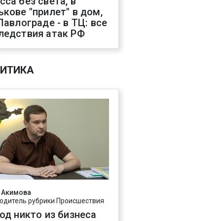
сса без света, в
ькове "прилет" в дом,
 Павлограде - в ТЦ: все
ледствия атак РФ
ИТИКА
 Акимова
одитель рубрики Происшествия
год никто из бизнеса