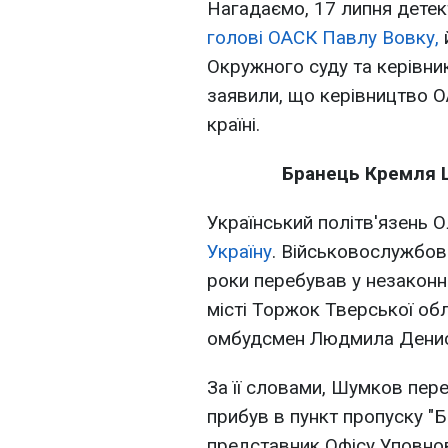
Нагадаємо, 17 липня дете
голові ОАСК Павлу Вовку,
Окружного суду та керівни
заявили, що керівництво 
країні.
Бранець Кремля Ш
Український політв'язень
Україну
. Військовослужбов
роки перебував у незаконно
місті Торжок Тверської обл
омбудсмен Людмила Денис
За її словами, Шумков пере
прибув в пункт пропуску "Ба
представник Офісу Уповно