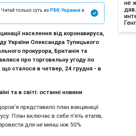
не 
дав
 Читай только суть из
РБК-Украина в
инт
Ген
цинації населення від коронавируса,
уду України Олександра Тупицького
льного прокурора, Британія та
илися про торговельну угоду по
, що сталося в четвер, 24 грудня - в
їні та в світі: останні новини
доров'я представило план вакцинації
усу. План включає в себе п'ять етапів,
провести для не менш ніж 50%