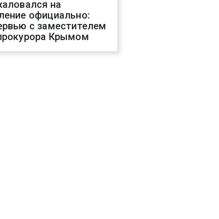
жаловался на
ление официально:
ервью с заместителем
прокурора Крымом