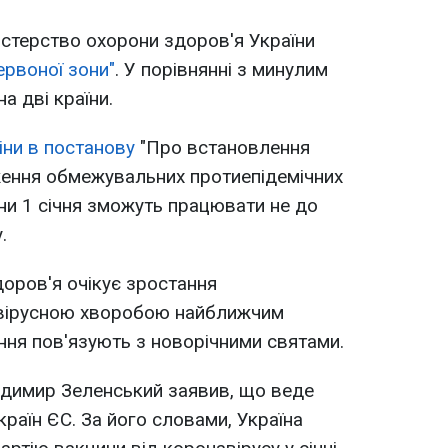
ністерство охорони здоров'я України
ервоної зони"
. У порівнянні з минулим
а дві країни.
іни в постанову
"Про встановлення
ення обмежувальних протиепідемічних
ани 1 січня зможуть працювати не до
.
доров'я очікує зростання
вірусною хворобою найближчим
ня пов'язують з новорічними святами.
димир Зеленський заявив, що веде
країн ЄС. За його словами, Україна