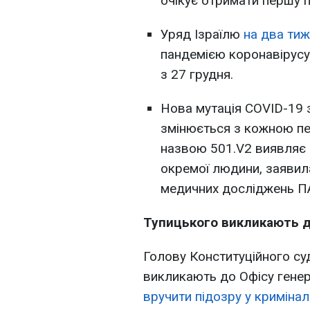
очікує отримати першу па
Уряд Ізраїлю
на два тиж
пандемією коронавірусу.
з 27 грудня.
Нова мутація COVID-19 
змінюється з кожною пе
назвою 501.V2 виявляє с
окремої людини, заявил
медичних досліджень ПА
Тупицького викликають д
Голову Конституційного су
викликають до Офісу гене
вручити підозру у кримінал