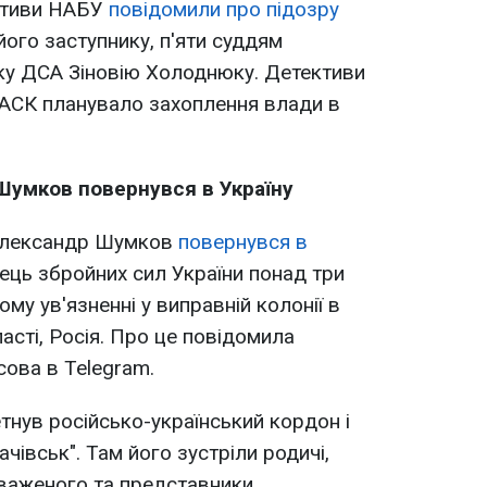
ктиви НАБУ
повідомили про підозру
його заступнику, п'яти суддям
ку ДСА Зіновію Холоднюку. Детективи
ОАСК планувало захоплення влади в
умков повернувся в Україну
 Олександр Шумков
повернувся в
ець збройних сил України понад три
му ув'язненні у виправній колонії в
асті, Росія. Про це повідомила
ова в Telegram.
тнув російсько-український кордон і
чівськ". Там його зустріли родичі,
важеного та представники