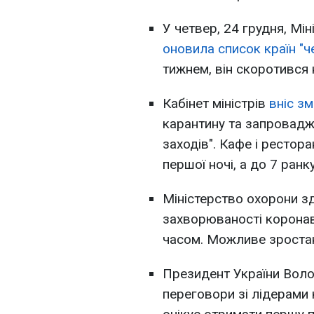
У четвер, 24 грудня, Мі
оновила список країн "ч
тижнем, він скоротився н
Кабінет міністрів
вніс зм
карантину та запровадж
заходів". Кафе і рестор
першої ночі, а до 7 ранку
Міністерство охорони з
захворюваності корона
часом. Можливе зростан
Президент України Воло
переговори зі лідерами 