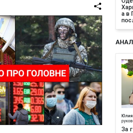
Оде
Хар
а в
пос
АНАЛ
Юлия
руков
За 