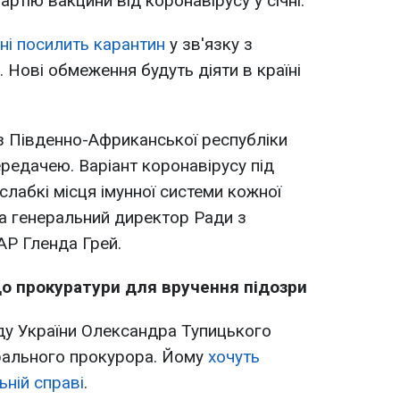
ртію вакцини від коронавірусу у січні.
ні посилить карантин
у зв'язку з
 Нові обмеження будуть діяти в країні
з Південно-Африканської республіки
редачею. Варіант коронавірусу під
лабкі місця імунної системи кожної
а генеральний директор Ради з
Р Гленда Грей.
о прокуратури для вручення підозри
ду України Олександра Тупицького
рального прокурора. Йому
хочуть
ьній справі
.