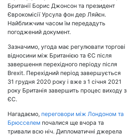
Британії Борис Джонсон та президент
Єврокомісії Урсула фон дер Ляйєн.
Найближчим часом їм передадуть
погоджений документ.
Зазначимо, угода має регулювати торгові
відносини між Британією та ЄС після
завершення перехідного періоду після
Brexit. Перехідний період завершується
31 грудня 2020 року і вже з 1 січня 2021
року Британія завершить процес виходу з
ЄС.
Нагадаємо,
переговори між Лондоном та
Брюсселем
почалися ще вчора та
тривали всю ніч. Дипломатичні джерела