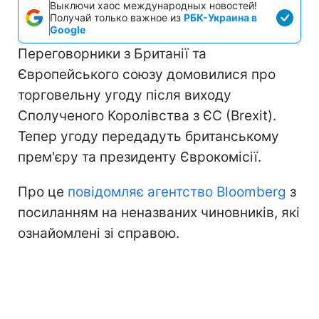
Выключи хаос международных новостей!
Получай только важное из
РБК-Украина в
Google
Переговорники з Британії та
Європейського союзу домовилися про
торговельну угоду після виходу
Сполученого Королівства з ЄС (Brexit).
Тепер угоду передадуть британському
прем'єру та президенту Єврокомісії.
Про це
повідомляє агентство Bloomberg
з
посиланням на неназваних чиновників, які
ознайомлені зі справою.