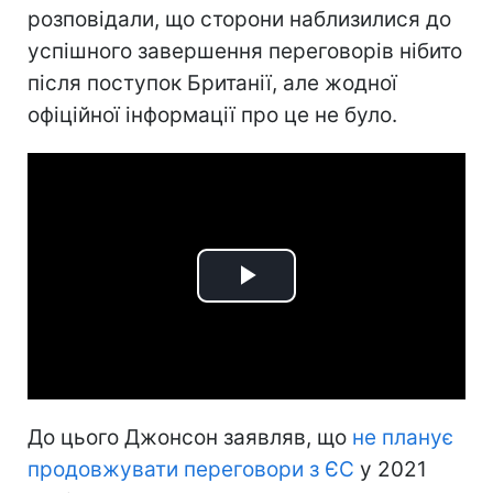
розповідали, що сторони наблизилися до
успішного завершення переговорів нібито
після поступок Британії, але жодної
офіційної інформації про це не було.
Play
Video
До цього Джонсон заявляв, що
не планує
продовжувати переговори з ЄС
у 2021