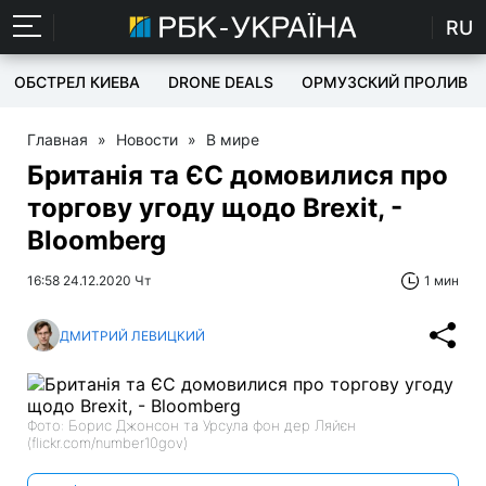
RU
ОБСТРЕЛ КИЕВА
DRONE DEALS
ОРМУЗСКИЙ ПРОЛИВ
Главная
»
Новости
»
В мире
Британія та ЄС домовилися про
торгову угоду щодо Brexit, -
Bloomberg
16:58 24.12.2020 Чт
1 мин
ДМИТРИЙ ЛЕВИЦКИЙ
Фото: Борис Джонсон та Урсула фон дер Ляйєн
(flickr.com/number10gov)