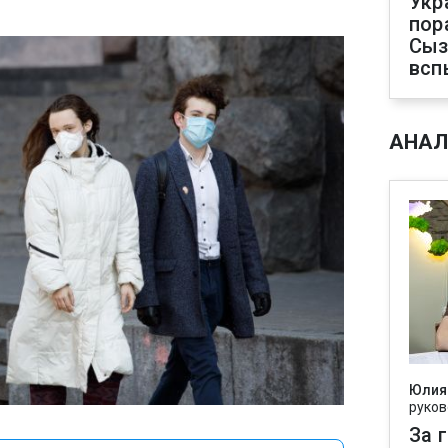
Укр
пор
Сыз
всп
АНАЛ
Юлия
руков
За 