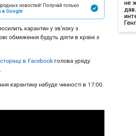
не 
родных новостей! Получай только
дав
 в Google
инт
Ген
посилить карантин у зв'язку з
ві обмеження будуть діяти в країні з
сторінці в Facebook
голова уряду
.
ня карантину набуде чинності в 17:00.