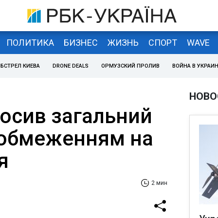
ПОЛИТИКА
БИЗНЕС
ЖИЗНЬ
СПОРТ
WAVE
БСТРЕЛ КИЕВА
DRONE DEALS
ОРМУЗСКИЙ ПРОЛИВ
ВОЙНА В УКРАИ
НОВО
лосив загальний
 обмеженням на
я
2 мин