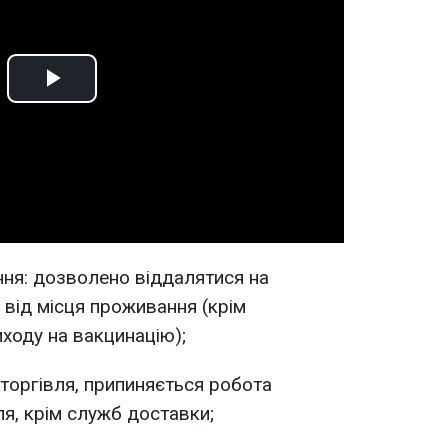
Play
Video
ня: дозволено віддалятися на
 від місця проживання (крім
иходу на вакцинацію);
торгівля, припиняється робота
ля, крім служб доставки;