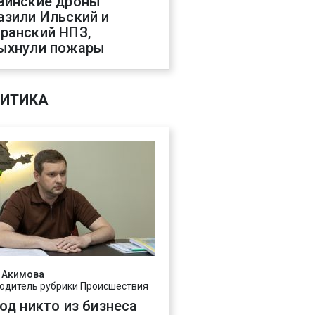
аинские дроны
азили Ильский и
ранский НПЗ,
ыхнули пожары
ИТИКА
 Акимова
одитель рубрики Происшествия
год никто из бизнеса