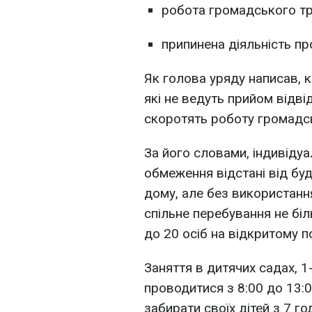
робота громадського тр
припинена діяльність пр
Як голова уряду написав, к
які не ведуть прийом відві
скоротять роботу громадсь
За його словами, індивідуа
обмеження відстані від бу
дому, але без використанн
спільне перебування не біл
до 20 осіб на відкритому по
Заняття в дитячих садах, 1
проводитися з 8:00 до 13:0
забирати своїх дітей з 7 г