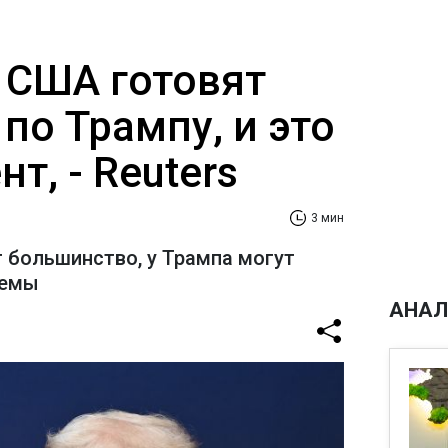
 США готовят
по Трампу, и это
т, - Reuters
3 мин
 большинство, у Трампа могут
лемы
АНАЛ