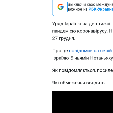
Выключи хаос междуна
важное из
РБК-Украина
Уряд Ізраїлю на два тижні 
пандемією коронавірусу. Но
27 грудня.
Про це
повідомив на своїй 
Ізраїлю Біньямін Нетаньяху
Як повідомляється, посилен
Які обмеження вводять: