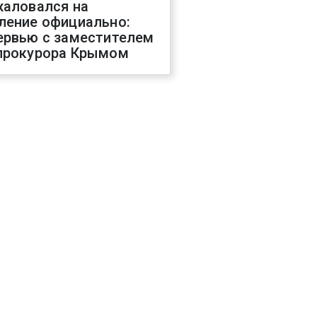
жаловался на
ление официально:
ервью с заместителем
прокурора Крымом