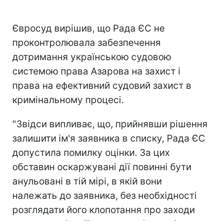
Євросуд вирішив, що Рада ЄС не
проконтролювала забезпечення
дотримання українською судовою
системою права Азарова на захист і
права на ефективний судовий захист в
кримінальному процесі.
"Звідси випливає, що, прийнявши рішення
залишити ім'я заявника в списку, Рада ЄС
допустила помилку оцінки. За цих
обставин оскаржувані дії повинні бути
анульовані в тій мірі, в якій вони
належать до заявника, без необхідності
розглядати його клопотання про заходи