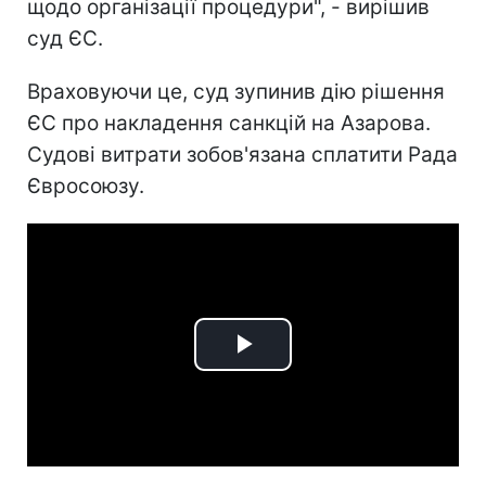
щодо організації процедури", - вирішив
суд ЄС.
Враховуючи це, суд зупинив дію рішення
ЄС про накладення санкцій на Азарова.
Судові витрати зобов'язана сплатити Рада
Євросоюзу.
Play
Video