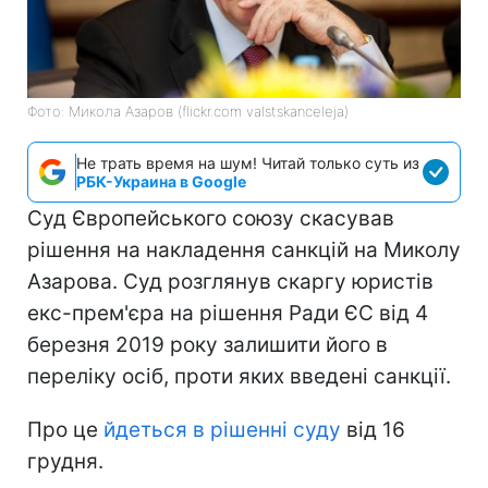
Фото: Микола Азаров (flickr.com valstskanceleja)
Не трать время на шум! Читай только суть из
РБК-Украина в Google
Суд Європейського союзу скасував
рішення на накладення санкцій на Миколу
Азарова. Суд розглянув скаргу юристів
екс-прем'єра на рішення Ради ЄС від 4
березня 2019 року залишити його в
переліку осіб, проти яких введені санкції.
Про це
йдеться в рішенні суду
від 16
грудня.