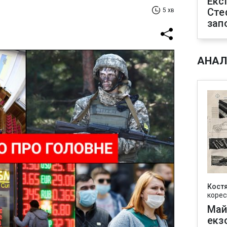
Екс
Сте
5 хв
зап
АНАЛ
Кост
корес
Май
екз