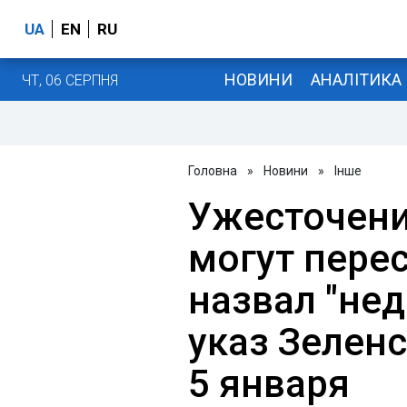
UA
EN
RU
НОВИНИ
АНАЛІТИКА
ЧТ, 06 СЕРПНЯ
Головна
»
Новини
»
Інше
Ужесточени
могут перес
назвал "не
указ Зеленс
5 января