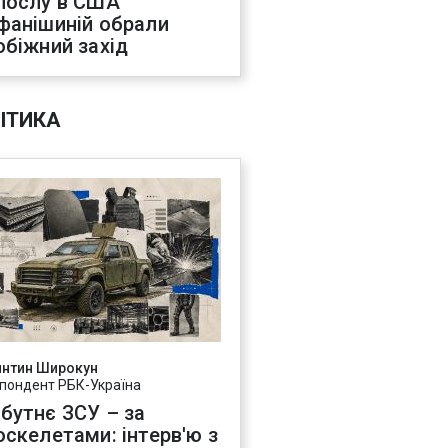
послу в США
фанішиній обрали
обіжний захід
ІТИКА
янтин Широкун
пондент РБК-Україна
бутнє ЗСУ – за
оскелетами: інтерв'ю з