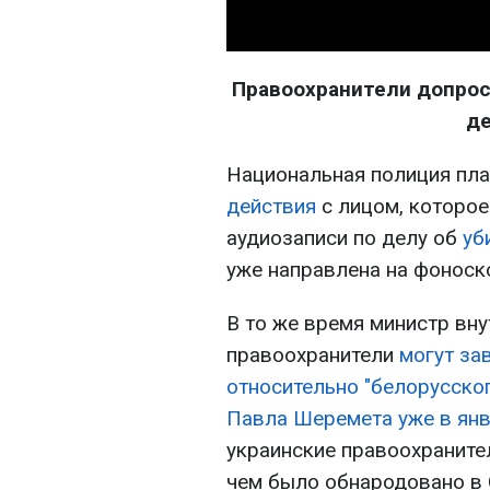
Правоохранители допрос
д
Национальная полиция пл
действия
с лицом, которое
аудиозаписи по делу об
уб
уже направлена на фоноск
В то же время министр вну
правоохранители
могут за
относительно "белорусског
Павла Шеремета уже в ян
украинские правоохранит
чем было обнародовано в 