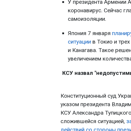
У президента Армении 
коронавирус. Сейчас гл
самоизоляции.
Япония 7 января
планир
ситуации
в Токио и трех
и Канагава. Такое решен
увеличением количества
КСУ назвал "недопустим
Конституционный суд Укра
указом президента Владим
КСУ Александра Тупицкого
сложившейся ситуацией,
з
действий со стороны през