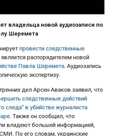
ят владельца новой аудиозаписи по
елу Шеремета
анирует
провести следственные
 является распорядителем новой
ийстве Павла Шеремета
. Аудиозапись
опическую экспертизу.
тренних дел Арсен Аваков заявил, что
вершить следственные действий
о следа" в убийстве журналиста
варе
. Также он сообщил, что
ели владеют большей информацией,
СМИ. По его словам, украинские