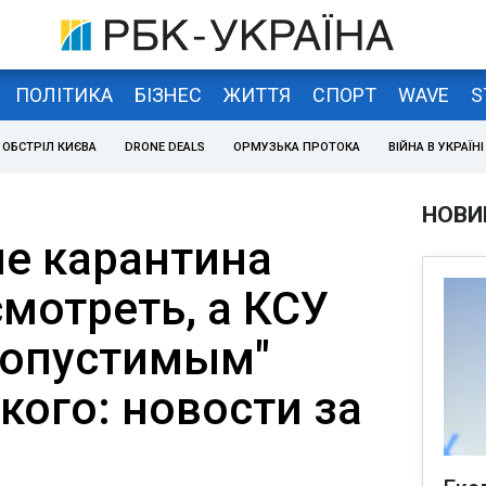
ПОЛІТИКА
БІЗНЕС
ЖИТТЯ
СПОРТ
WAVE
S
ОБСТРІЛ КИЄВА
DRONE DEALS
ОРМУЗЬКА ПРОТОКА
ВІЙНА В УКРАЇНІ
НОВИ
е карантина
мотреть, а КСУ
допустимым"
кого: новости за