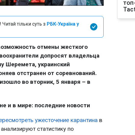
топ
Tact
 Читай тільки суть з
РБК-Україна у
возможность отмены жесткого
равоохранители допросят владельца
лу Шеремета, украинский
няев отстранен от соревнований.
изошло во вторник, 5 января – в
не и в мире: последние новости
пересмотреть ужесточение карантина
в
с анализируют статистику по