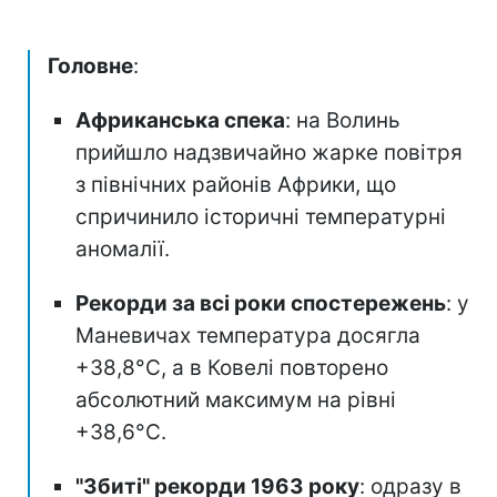
Головне
:
Африканська спека
: на Волинь
прийшло надзвичайно жарке повітря
з північних районів Африки, що
спричинило історичні температурні
аномалії.
Рекорди за всі роки спостережень
: у
Маневичах температура досягла
+38,8°С, а в Ковелі повторено
абсолютний максимум на рівні
+38,6°С.
"Збиті" рекорди 1963 року
: одразу в