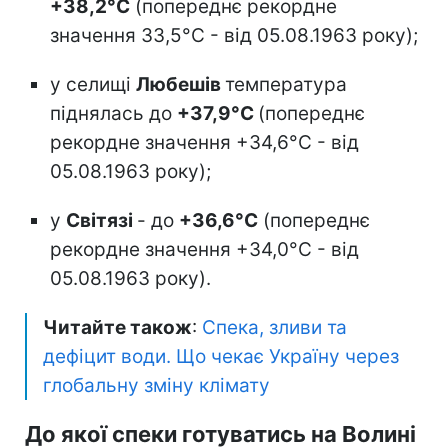
+38,2°С
(попереднє рекордне
значення 33,5°С - від 05.08.1963 року);
у селищі
Любешів
температура
піднялась до
+37,9°С
(попереднє
рекордне значення +34,6°С - від
05.08.1963 року);
у
Світязі
- до
+36,6°С
(попереднє
рекордне значення +34,0°С - від
05.08.1963 року).
Читайте також
:
Спека, зливи та
дефіцит води. Що чекає Україну через
глобальну зміну клімату
До якої спеки готуватись на Волині