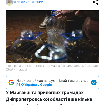
ВАЛЕРІЙ УЛЬЯНЕНКО
Ілюстративне фото: мешканці Марганця залишились без води
(Getty Images)
Не витрачай час на шум! Читай тільки суть з
РБК-Україна у Google
У Марганці та прилеглих громадах
Дніпропетровської області вже кілька