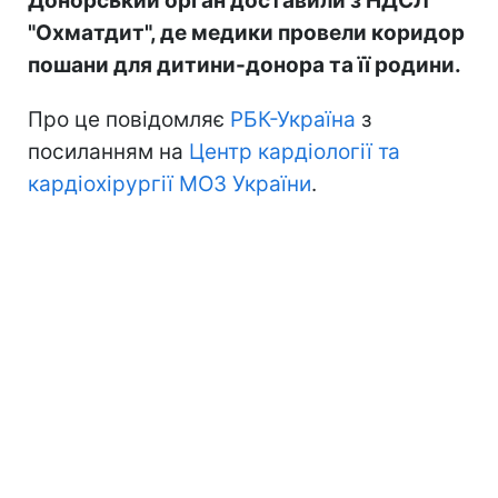
Донорський орган доставили з НДСЛ
"Охматдит", де медики провели коридор
пошани для дитини-донора та її родини.
Про це повідомляє
РБК-Україна
з
посиланням на
Центр кардіології та
кардіохірургії МОЗ України
.