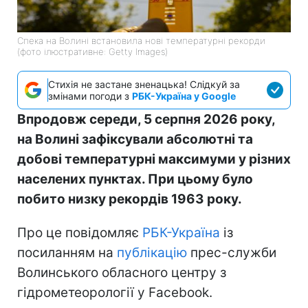
Спека на Волині встановила нові температурні рекорди
(фото ілюстративне: Getty Images)
Стихія не застане зненацька! Слідкуй за
змінами погоди з
РБК-Україна у Google
Впродовж середи, 5 серпня 2026 року,
на Волині зафіксували абсолютні та
добові температурні максимуми у різних
населених пунктах. При цьому було
побито низку рекордів 1963 року.
Про це повідомляє
РБК-Україна
із
посиланням на
публікацію
прес-служби
Волинського обласного центру з
гідрометеорології у Facebook.