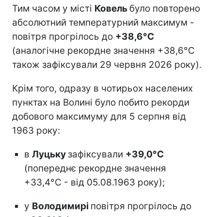
Тим часом у місті
Ковель
було повторено
абсолютний температурний максимум -
повітря прогрілось до
+38,6°С
(аналогічне рекордне значення +38,6°С
також зафіксували 29 червня 2026 року).
Крім того, одразу в чотирьох населених
пунктах на Волині було побито рекорди
добового максимуму для 5 серпня від
1963 року:
в
Луцьку
зафіксували
+39,0°С
(попереднє рекордне значення
+33,4°С - від 05.08.1963 року);
у
Володимирі
повітря прогрілось до