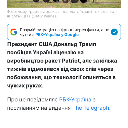
Фото: чому Трамп відмовився передати Україні технологію
виробництва (Getty Images)
Розумій ситуацію на фронті через факти, а не
чутки з
РБК-Україна у Google
Президент США Дональд Трамп
пообіцяв Україні ліцензію на
виробництво ракет Patriot, але за кілька
тижнів відмовився від своїх слів через
побоювання, що технології опиняться в
чужих руках.
Про це повідомляє
РБК-Україна
з
посиланням на видання
The Telegraph
.