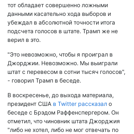
тот обладает совершенно ложными
данными касательно хода выборов и
убеждал в абсолютной точности итога
подсчета голосов в штате. Трамп же не
верил в это.
"Это невозможно, чтобы я проиграл в
Джорджии. Невозможно. Мы выиграли
штат с перевесом в сотни тысяч голосов",
- говорил Трамп в беседе.
В воскресенье, до выхода материала,
президент США
в Twitter рассказал
о
беседе с Брэдом Раффенспергером. Он
отметил, что чиновник штата Джорджия
"либо не хотел, либо не мог отвечать по