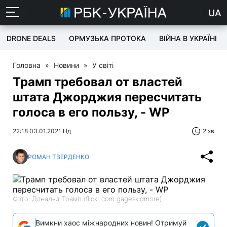
UA
DRONE DEALS
ОРМУЗЬКА ПРОТОКА
ВІЙНА В УКРАЇНІ
Головна
»
Новини
»
У світі
Трамп требовал от властей
штата Джорджия пересчитать
голоса в его пользу, - WP
22:18 03.01.2021 Нд
2 хв
РОМАН ТВЕРДЕНКО
Фото: Дональд Трамп (flickr com gageskidmore)
Вимкни хаос міжнародних новин! Отримуй