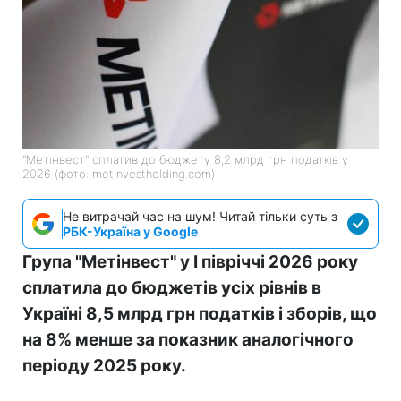
"Метінвест" сплатив до бюджету 8,2 млрд грн податків у
2026 (фото: metinvestholding.com)
Не витрачай час на шум! Читай тільки суть з
РБК-Україна у Google
Група "Метінвест" у I півріччі 2026 року
сплатила до бюджетів усіх рівнів в
Україні 8,5 млрд грн податків і зборів, що
на 8% менше за показник аналогічного
періоду 2025 року.