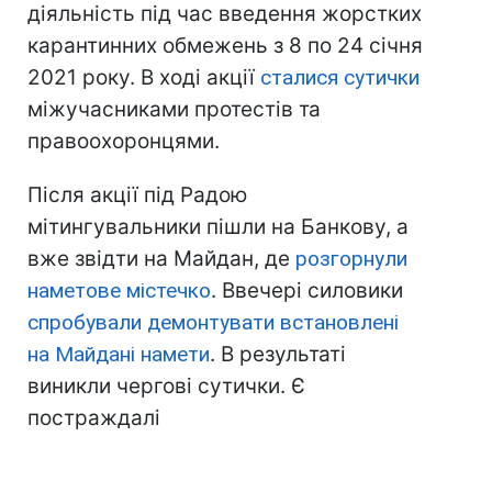
діяльність під час введення жорстких
карантинних обмежень з 8 по 24 січня
2021 року. В ході акції
сталися сутички
міжучасниками протестів та
правоохоронцями.
Після акції під Радою
мітингувальники пішли на Банкову, а
вже звідти на Майдан, де
розгорнули
наметове містечко
. Ввечері силовики
спробували демонтувати встановлені
на Майдані намети
. В результаті
виникли чергові сутички. Є
постраждалі