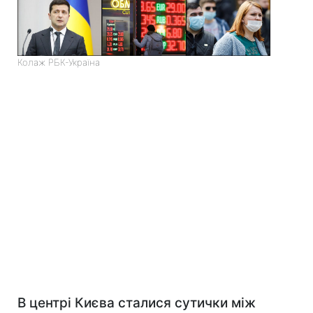
Колаж РБК-Україна
В центрі Києва сталися сутички між