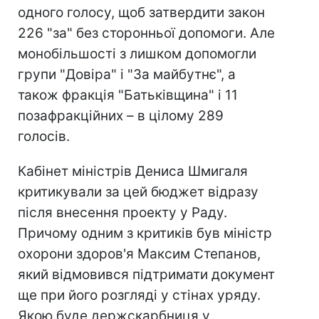
одного голосу, щоб затвердити закон
226 "за" без сторонньої допомоги. Але
монобільшості з лишком допомогли
групи "Довіра" і "За майбутнє", а
також фракція "Батьківщина" і 11
позафракційних – в цілому 289
голосів.
Кабінет міністрів Дениса Шмигаля
критикували за цей бюджет відразу
після внесення проекту у Раду.
Причому одним з критиків був міністр
охорони здоров'я Максим Степанов,
який відмовився підтримати документ
ще при його розгляді у стінах уряду.
Якою буде держскарбниця у