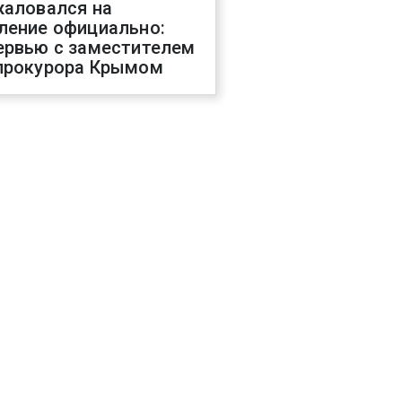
жаловался на
ление официально:
ервью с заместителем
прокурора Крымом