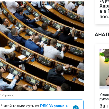
Оде
Хар
а в
пос
АНАЛ
Юлия
К-Україна)
руков
За 
 Читай только суть из
РБК-Украина в