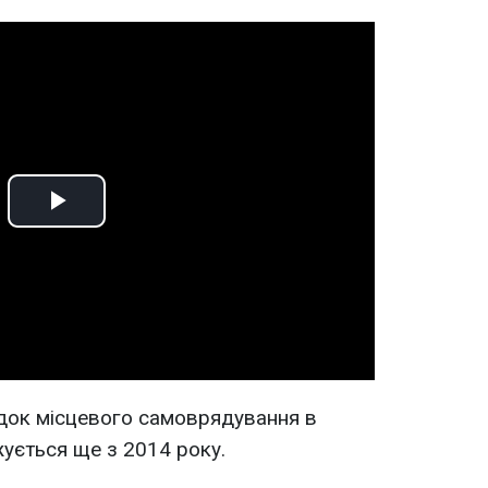
Play
Video
док місцевого самоврядування в
ється ще з 2014 року.