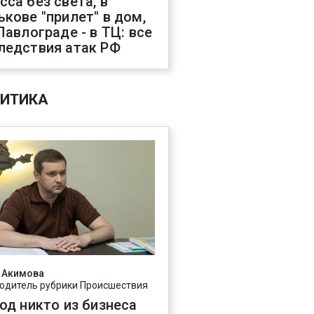
сса без света, в
ькове "прилет" в дом,
 Павлограде - в ТЦ: все
ледствия атак РФ
ИТИКА
 Акимова
одитель рубрики Происшествия
год никто из бизнеса