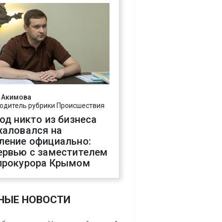
 Акимова
одитель рубрики Происшествия
год никто из бизнеса
жаловался на
ление официально:
ервью с заместителем
прокурора Крымом
НЫЕ НОВОСТИ