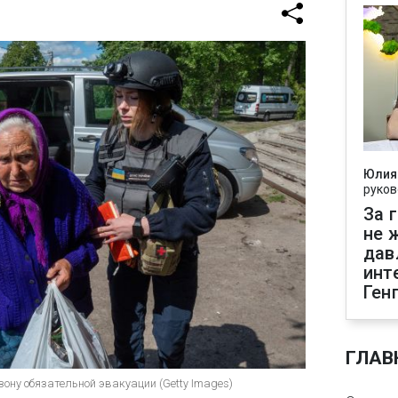
Юлия
руков
За 
не 
дав
инт
Ген
ГЛАВ
зону обязательной эвакуации (Getty Images)