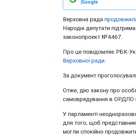
Google
Верховна рада
продовжила
Народні депутати підтрима
законопроект №4467.
Про це повідомляє РБК-Ук
Верховної ради.
За документ проголосувал
Отже, дію закону про особ
самоврядування в ОРДЛО п
У парламенті неодноразово
для того, щоб представник
могли спокійно продовжити