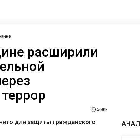
раине
щине расширили
тельной
через
 террор
2 мин
нято для защиты гражданского
АНАЛ