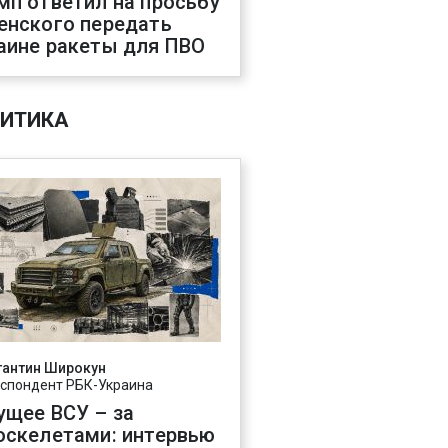
мп ответил на просьбу
енского передать
аине ракеты для ПВО
ИТИКА
тантин Широкун
спондент РБК-Украина
ущее ВСУ – за
оскелетами: интервью