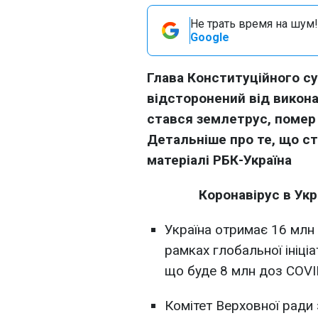
Не трать время на шум!
Google
Глава Конституційного с
відсторонений від виконан
стався землетрус, помер
Детальніше про те, що ста
матеріалі РБК-Україна
Коронавірус в Укра
Україна отримає 16 млн 
рамках глобальної ініці
що буде 8 млн доз COVI
Комітет Верховної ради