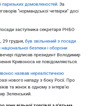
х і паризьких домовленостей
. За
говорів "нормандської четвірки" досі
 посади заступника секретаря РНБО
, 29 грудня,
був звільнений з посади
 національної безпеки і оборони
 ввечері підписав президент Володимир
ьнення Кривоноса не повідомляються.
ивонос назвав нереалістичною
разі нового нападу з боку Росії. Про
ків та жінок в одному з інтерв'ю
ир Зеленський.
ро зону вільної торгівлі з п'ятьма