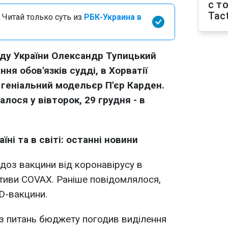
с т
Tact
 Читай только суть из
РБК-Украина в
уду України Олександр Тупицький
ня обов'язків судді, в Хорватії
 геніальний модельєр П'єр Карден.
лося у вівторок, 29 грудня - в
їні та в світі: останні новини
доз вакцини від коронавірусу в
ативи COVAX. Раніше повідомлялося,
D-вакцини.
 з питань бюджету погодив виділення