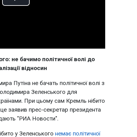
Play
Video
го: не бачимо політичної волі до
лізації відносин
ира Путіна не бачать політичної волі з
 Володимира Зеленського для
 країнами. При цьому сам Кремль нібито
 це заявив прес-секретар президента
дають "РИА Новости".
нібито у Зеленського
немає політичної