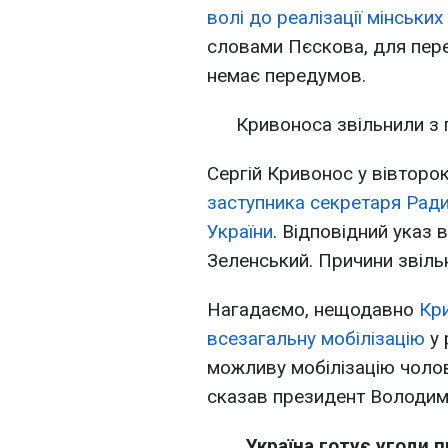
волі до реалізації мінськи
словами Пєскова, для пере
немає передумов.
Кривоноса звільнили з
Сергій Кривонос у вівторок
заступника секретаря Ради
України
. Відповідний указ
Зеленський. Причини звіл
Нагадаємо, нещодавно
Кр
всезагальну мобілізацію
у 
можливу мобілізацію чолові
сказав президент Володим
Україна готує угоди п