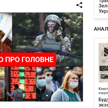
Тра
Зел
Укр
АНАЛ
Конс
корре
Буд
экз