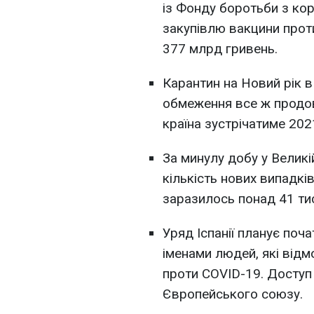
із Фонду боротьби з ко
закупівлю вакцини проти
377 млрд гривень.
Карантин на Новий рік в
обмеження все ж продов
країна зустрічатиме 202
За минулу добу у Великі
кількість нових випадкі
заразилось понад 41 тис
Уряд Іспанії планує поч
іменами людей, які від
проти COVID-19. Доступ
Європейського союзу.