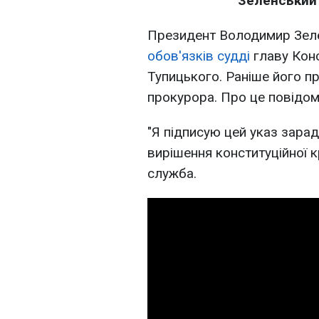
Зеленський 
Президент Володимир Зел
обов'язків судді
главу Конс
Тупицького. Раніше його п
прокурора. Про це повідом
"Я підписую цей указ зара
вирішення конституційної к
служба.