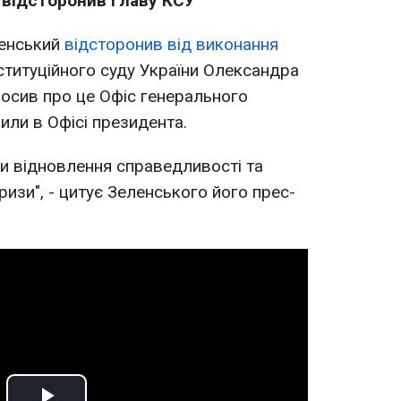
відсторонив главу КСУ
енський
відсторонив від виконання
титуційного суду України Олександра
росив про це Офіс генерального
или в Офісі президента.
ди відновлення справедливості та
ризи", - цитує Зеленського його прес-