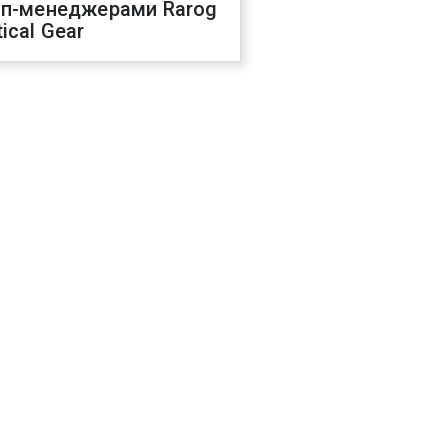
оп-менеджерами Rarog
ical Gear