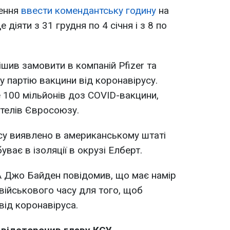
шення
ввести комендантську годину
на
де діяти з 31 грудня по 4 січня і з 8 по
шив замовити в компаній Pfizer та
 партію вакцини від коронавірусу.
 100 мільйонів доз COVID-вакцини,
елів Євросоюзу.
у виявлено в американському штаті
ває в ізоляції в окрузі Елберт.
 Джо Байден повідомив, що має намір
військового часу для того, щоб
від коронавіруса.