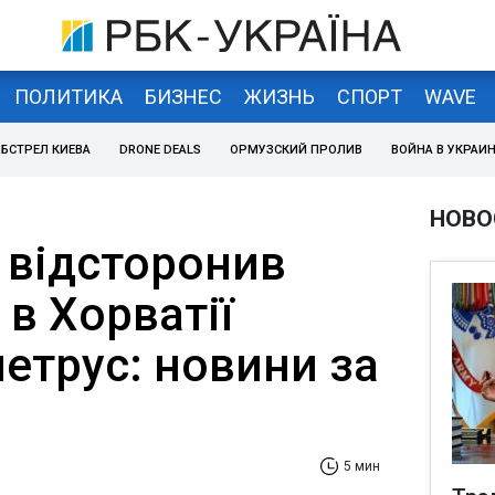
ПОЛИТИКА
БИЗНЕС
ЖИЗНЬ
СПОРТ
WAVE
БСТРЕЛ КИЕВА
DRONE DEALS
ОРМУЗСКИЙ ПРОЛИВ
ВОЙНА В УКРАИ
НОВО
 відсторонив
 в Хорватії
етрус: новини за
5 мин