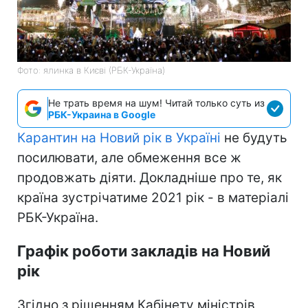
Фото: ялинка в Києві (РБК-Україна)
Не трать время на шум! Читай только суть из
РБК-Украина в Google
Карантин на Новий рік в Україні
не будуть
посилювати, але обмеження все ж
продовжать діяти. Докладніше про те, як
країна зустрічатиме 2021 рік - в матеріалі
РБК-Україна.
Графік роботи закладів на Новий
рік
Згідно з рішенням Кабінету міністрів,