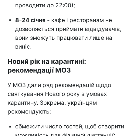
проводити до 22:00);
8-24 січня
- кафе і ресторанам не
дозволяється приймати відвідувачів,
вони зможуть працювати лише на
виніс.
Новий рік на карантині:
рекомендації МОЗ
У МОЗ дали ряд рекомендацій щодо
святкування Нового року в умовах
карантину. Зокрема, українцям
рекомендують:
обмежити число гостей, щоб створити
можливість для фізичної дистанції;