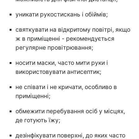
уникати рукостискань і обіймів;
святкувати на відкритому повітрі, якщо
ж в приміщенні - рекомендується
регулярне провітрювання;
носити маски, часто мити руки і
використовувати антисептик;
не співати і не кричати, особливо в
приміщенні;
обмежити перебування осіб у місцях,
де готують їжу;
дезінфікувати поверхні, до яких часто