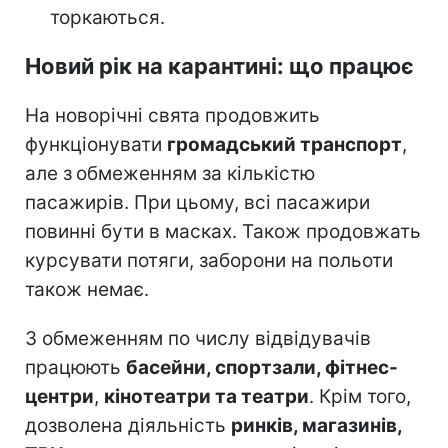
торкаються.
Новий рік на карантині: що працює
На новорічні свята продовжить
функціонувати
громадський транспорт
,
але з
обмеженням за кількістю
пасажирів. При цьому, всі пасажири
повинні бути в масках. Також продовжать
курсувати потяги, заборони на польоти
також немає.
З обмеженням по числу відвідувачів
працюють
басейни, спортзали, фітнес-
центри
,
кінотеатри та театри
. Крім того,
дозволена діяльність
ринків, магазинів,