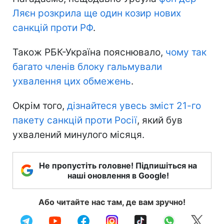
Ляєн розкрила ще один козир нових
санкцій проти РФ
.
Також РБК-Україна пояснювало,
чому так
багато членів блоку гальмували
ухвалення цих обмежень
.
Окрім того,
дізнайтеся увесь зміст 21-го
пакету санкцій проти Росії
, який був
ухвалений минулого місяця.
Не пропустіть головне! Підпишіться на
наші оновлення в Google!
Або читайте нас там, де вам зручно!