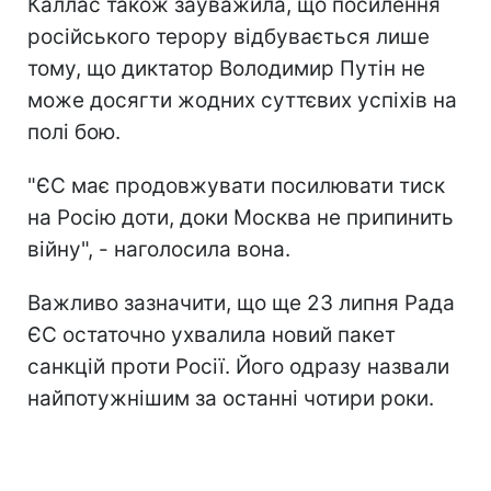
Каллас також зауважила, що посилення
російського терору відбувається лише
тому, що диктатор Володимир Путін не
може досягти жодних суттєвих успіхів на
полі бою.
"ЄС має продовжувати посилювати тиск
на Росію доти, доки Москва не припинить
війну", - наголосила вона.
Важливо зазначити, що ще 23 липня Рада
ЄС остаточно ухвалила новий пакет
санкцій проти Росії. Його одразу назвали
найпотужнішим за останні чотири роки.