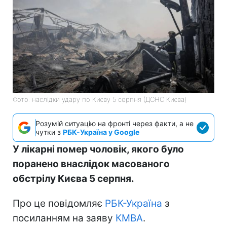
Фото: наслідки удару по Києву 5 серпня (ДСНС Києва)
Розумій ситуацію на фронті через факти, а не
чутки з
РБК-Україна у Google
У лікарні помер чоловік, якого було
поранено внаслідок масованого
обстрілу Києва 5 серпня.
Про це повідомляє
РБК-Україна
з
посиланням на заяву
КМВА
.