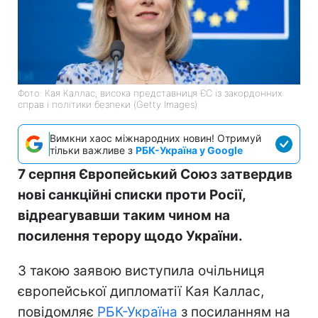
Фото: Кая Каллас, висока представниця ЄС із закордонних
справ і політики безпеки (Getty Images)
Вимкни хаос міжнародних новин! Отримуй
тільки важливе з
РБК-Україна у Google
7 серпня Європейський Союз затвердив
нові санкційні списки проти Росії,
відреагувавши таким чином на
посилення терору щодо України.
З такою заявою виступила очільниця
європейської дипломатії Кая Каллас,
повідомляє
РБК-Україна
з посиланням на