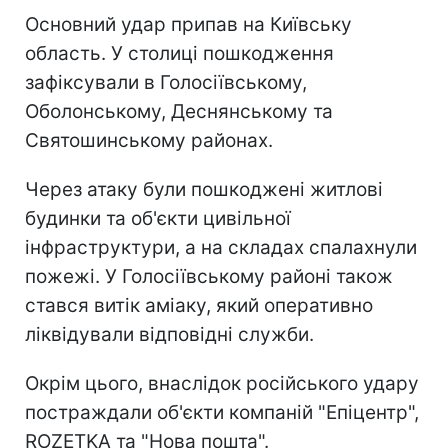
Основний удар припав на Київську
область. У столиці пошкодження
зафіксували в Голосіївському,
Оболонському, Деснянському та
Святошинському районах.
Через атаку були пошкоджені житлові
будинки та об'єкти цивільної
інфраструктури, а на складах спалахнули
пожежі. У Голосіївському районі також
стався витік аміаку, який оперативно
ліквідували відповідні служби.
Окрім цього, внаслідок російського удару
постраждали об'єкти компаній "Епіцентр",
ROZETKA та "Нова пошта".