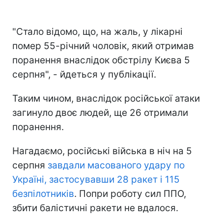
"Стало відомо, що, на жаль, у лікарні
помер 55-річний чоловік, який отримав
поранення внаслідок обстрілу Києва 5
серпня", - йдеться у публікації.
Таким чином, внаслідок російської атаки
загинуло двоє людей, ще 26 отримали
поранення.
Нагадаємо, російські війська в ніч на 5
серпня
завдали масованого удару по
Україні, застосувавши 28 ракет і 115
безпілотників
. Попри роботу сил ППО,
збити балістичні ракети не вдалося.