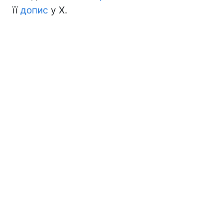
її
допис
у Х.