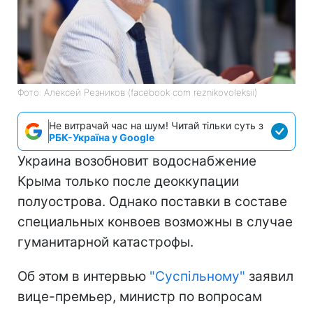
Фото: Алексей Резников (facebook com reznikovoleksii)
Не витрачай час на шум! Читай тільки суть з
РБК-Україна у Google
Украина возобновит водоснабжение
Крыма только после деоккупации
полуострова. Однако поставки в составе
специальных конвоев возможны в случае
гуманитарной катастрофы.
Об этом в интервью
"Суспільному"
заявил
вице-премьер, министр по вопросам