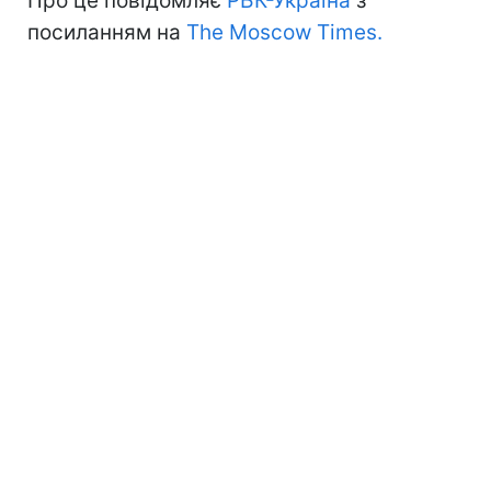
Про це повідомляє
РБК-Україна
з
посиланням на
The Moscow Times.