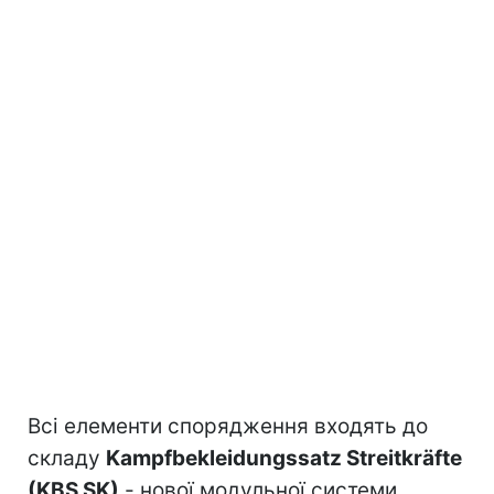
Всі елементи спорядження входять до
складу
Kampfbekleidungssatz Streitkräfte
(KBS SK)
- нової модульної системи