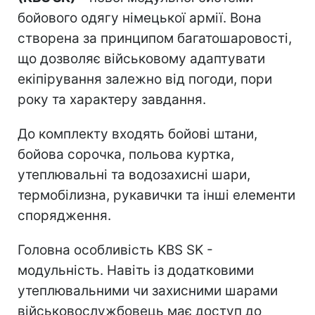
бойового одягу німецької армії. Вона
створена за принципом багатошаровості,
що дозволяє військовому адаптувати
екіпірування залежно від погоди, пори
року та характеру завдання.
До комплекту входять бойові штани,
бойова сорочка, польова куртка,
утеплювальні та водозахисні шари,
термобілизна, рукавички та інші елементи
спорядження.
Головна особливість KBS SK -
модульність. Навіть із додатковими
утеплювальними чи захисними шарами
військовослужбовець має доступ до