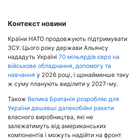
Контекст новини
Країни НАТО продовжують підтримувати
ЗСУ. Цього року держави Альянсу
нададуть Україні
70 мільярдів євро на
військове обладнання, допомогу та
навчання
у 2026 році, і щонайменше таку
ж суму планують виділити у 2027-му.
Також
Велика Британія розробляє для
України дешевші далекобійні ракети
власного виробництва, які не
залежатимуть від американських
компонентів і можуть надійти на фронт