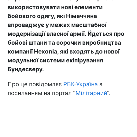
використовувати нові елементи
бойового одягу, які Німеччина
впроваджує у межах масштабної
модернізації власної армії. Йдеться про
бойові штани та сорочки виробництва
компанії Hexonia, які входять до нової
модульної системи екіпірування
Бундесверу.
Про це повідомляє
РБК-Україна
з
посиланням на портал "
Мілітарний
".