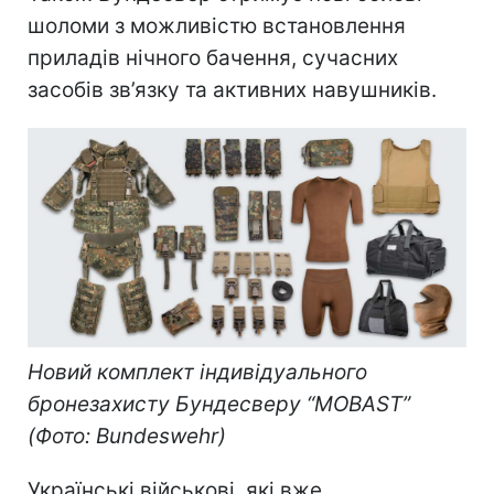
шоломи з можливістю встановлення
приладів нічного бачення, сучасних
засобів зв’язку та активних навушників.
Новий комплект індивідуального
бронезахисту Бундесверу “MOBAST”
(Фото: Bundeswehr)
Українські військові, які вже