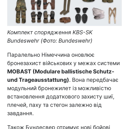
Комплект спорядження KBS-SK
Bundeswehr (Фото: Bundeswehr)
Паралельно Німеччина оновлює
бронезахист військових у межах системи
MOBAST (Modulare ballistische Schutz-
und Trageausstattung)
. Вона передбачає
модульний бронежилет із можливістю
встановлення додаткового захисту шиї,
плечей, паху та стегон залежно від
завдання.
Також Бундесвер отримує нові бойові