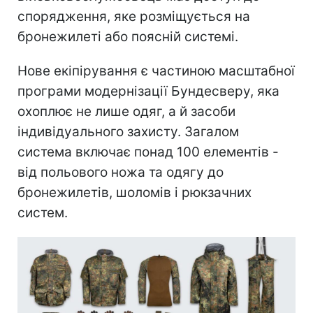
спорядження, яке розміщується на
бронежилеті або поясній системі.
Нове екіпірування є частиною масштабної
програми модернізації Бундесверу, яка
охоплює не лише одяг, а й засоби
індивідуального захисту. Загалом
система включає понад 100 елементів -
від польового ножа та одягу до
бронежилетів, шоломів і рюкзачних
систем.