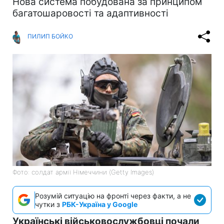
Нова система побудована за принципом
багатошаровості та адаптивності
ПИЛИП БОЙКО
Фото: солдат армії Німеччини (Getty Images)
Розумій ситуацію на фронті через факти, а не
чутки з
РБК-Україна у Google
Українські військовослужбовці почали