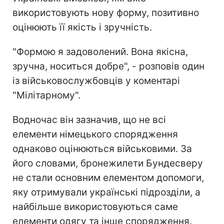
використовують нову форму, позитивно
оцінюють її якість і зручність.
"Формою я задоволений. Вона якісна,
зручна, носиться добре", - розповів один
із військовослужбовців у коментарі
"Мілітарному".
Водночас він зазначив, що не всі
елементи німецького спорядження
однаково оцінюються військовими. За
його словами, бронежилети Бундесверу
не стали основним елементом допомоги,
яку отримували українські підрозділи, а
найбільше використовуються саме
елементи одягу та інше спорядження.