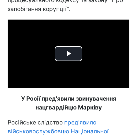
процесуального кодексу та закону "Про
запобігання корупції".
Play
Video
У Росії пред'явили звинувачення
нацгвардійцю Марківу
Російське слідство
пред'явило
військовослужбовцю Національної