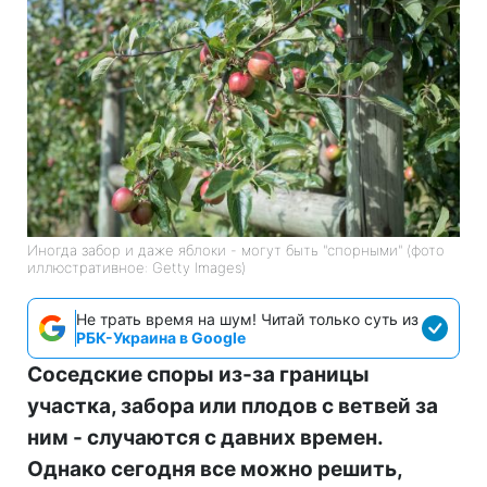
Иногда забор и даже яблоки - могут быть "спорными" (фото
иллюстративное: Getty Images)
Не трать время на шум! Читай только суть из
РБК-Украина в Google
Соседские споры из-за границы
участка, забора или плодов с ветвей за
ним - случаются с давних времен.
Однако сегодня все можно решить,