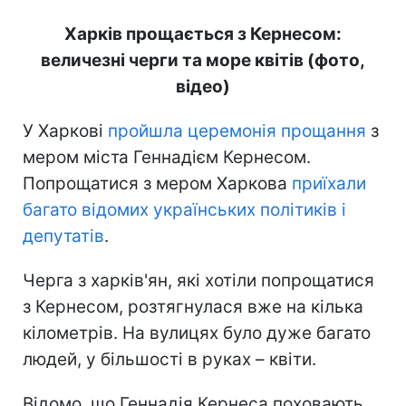
Харків прощається з Кернесом:
величезні черги та море квітів (фото,
відео)
У Харкові
пройшла церемонія прощання
з
мером міста Геннадієм Кернесом.
Попрощатися з мером Харкова
приїхали
багато відомих українських політиків і
депутатів
.
Черга з харків'ян, які хотіли попрощатися
з Кернесом, розтягнулася вже на кілька
кілометрів. На вулицях було дуже багато
людей, у більшості в руках – квіти.
Відомо, що Геннадія Кернеса поховають