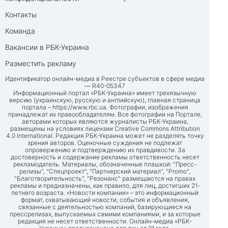
Контакты
Команда
Вакансии в РБК-Украина
Разместить рекламу
Идентификатор онлайн-медиа в Реестре субъектов в сфере медиа
— R40-05347
Информационный портал «РБК-Украина» имеет трехязычную
версию (украинскую, русскую и английскую), главная страница
портала –
https://www.rbc.ua
. Фотографии, изображения
принадлежат их правообладателям. Все фотографии на Портале,
авторами которых являются журналисты РБК-Украина,
размещены на условиях лицензии Creative Commons Attribution
4.0 International. Редакция РБК-Украина может не разделять точку
зрения авторов. Оценочные суждения не подлежат
опровержению и подтверждению их правдивости. За
достоверность и содержание рекламы ответственность несет
рекламодатель. Материалы, обозначенные плашкой: "Пресс-
релизы", "Спецпроект", "Партнерский материал", "Promo",
"Благотворительность", "Резонанс" размещаются на правах
рекламы и предназначены, как правило, для лиц, достигших 21-
летнего возраста. «Новости компании» – это информационный
формат, охватывающий новости, события и объявления,
связанные с деятельностью компаний, базирующиеся на
прессрелизах, выпускаемых самими компаниями, и за которые
редакция не несет ответственности. Онлайн-медиа «РБК-