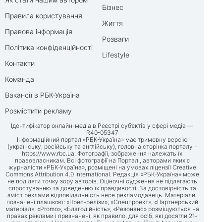
Бізнес
Правила користування
Життя
Правова інформація
Розваги
Політика конфіденційності
Lifestyle
Контакти
Команда
Вакансії в РБК-Україна
Розмістити рекламу
Ідентифікатор онлайн-медіа в Реєстрі суб’єктів у сфері медіа —
R40-05347
Інформаційний портал «РБК-Україна» має тримовну версію
(українську, російську та англійську), головна сторінка порталу -
https://www.rbc.ua
. Фотографії, зображення належать їх
правовласникам. Всі фотографії на Порталі, авторами яких є
журналісти «РБК-Україна», розміщені на умовах ліцензії Creative
Commons Attribution 4.0 International. Редакція «РБК-Україна» може
не поділяти точку зору авторів. Оціночні судження не підлягають
спростуванню та доведенню їх правдивості. За достовірність та
зміст реклами відповідальність несе рекламодавець. Матеріали,
позначені плашкою: «Прес-релізи», «Спецпроект», «Партнерський
матеріал», «Promo», «Благодійність», «Резонанс» розміщуються на
правах реклами і призначені, як правило, для осіб, які досягли 21-