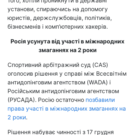
того, хотіли проникнути в державні
установи, спираючись на допомогу
юристів, держслужбовців, політиків,
бізнесменів і комп'ютерних хакерів.
Росія усунута від участі в міжнародних
змаганнях на 2 роки
Спортивний арбітражний суд (CAS)
оголосив рішення у справі між Всесвітнім
антидопінговим агентством (WADA) і
Російським антидопінговим агентством
(РУСАДА). Росію остаточно
позбавили
права участі в міжнародних змаганнях на
2 роки
.
Рішення набуває чинності з 17 грудня