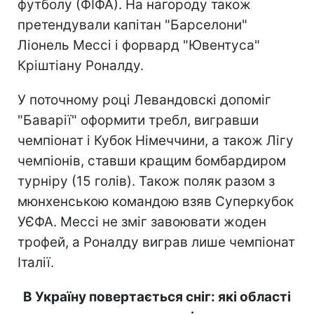
футболу (ФІФА). На нагороду також
претендували капітан "Барселони"
Ліонель Мессі і форвард "Ювентуса"
Кріштіану Роналду.
У поточному році Левандовскі допоміг
"Баварії" оформити требл, вигравши
чемпіонат і Кубок Німеччини, а також Лігу
чемпіонів, ставши кращим бомбардиром
турніру (15 голів). Також поляк разом з
мюнхенською командою взяв Суперкубок
УЄФА. Мессі не зміг завоювати жоден
трофей, а Роналду виграв лише чемпіонат
Італії.
В Україну повертається сніг: які області