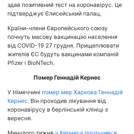
здав позитивний тест на коронавірус. Це
підтверджує Єлисейський палац.
Країни-члени Європейського союзу
почнуть масову вакцинацію населення
від COVID-19 27 грудня. Прищеплювати
жителів ЄС будуть вакцинами компаній
Pfizer і BioNTech.
Помер Геннадій Кернес
У Німеччині
помер мер Харкова Геннадій
Кернес
. Він проходив лікування від
коронавірусу в берлінській клініці з
вересня.
Минулого тижня
у Кернеса погіршився