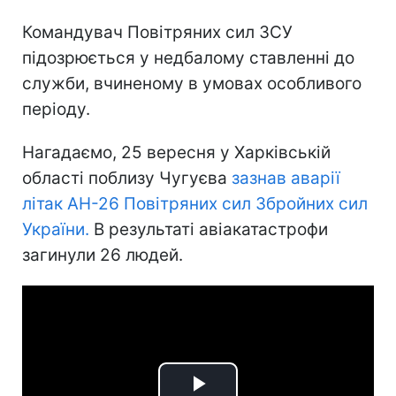
Командувач Повітряних сил ЗСУ
підозрюється у недбалому ставленні до
служби, вчиненому в умовах особливого
періоду.
Нагадаємо, 25 вересня у Харківській
області поблизу Чугуєва
зазнав аварії
літак АН-26 Повітряних сил Збройних сил
України.
В результаті авіакатастрофи
загинули 26 людей.