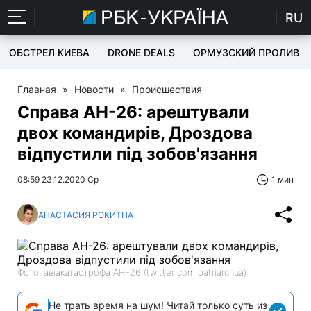
RU
ОБСТРЕЛ КИЕВА
DRONE DEALS
ОРМУЗСКИЙ ПРОЛИВ
Главная
»
Новости
»
Происшествия
Справа АН-26: арештували
двох командирів, Дроздова
відпустили під зобов'язання
08:59 23.12.2020 Ср
1 мин
АНАСТАСИЯ РОКИТНА
Фото: авіакатастрофа АН-26 (twitter com patriarchua)
Не трать время на шум! Читай только суть из