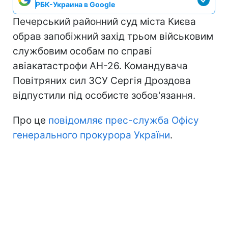
РБК-Украина в Google
Печерський районний суд міста Києва
обрав запобіжний захід трьом військовим
службовим особам по справі
авіакатастрофи АН-26. Командувача
Повітряних сил ЗСУ Сергія Дроздова
відпустили під особисте зобов'язання.
Про це
повідомляє прес-служба Офісу
генерального прокурора України
.