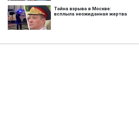
Главная
»
Новости
»
В мире
Трамп законодательно
запретил "родильный туризм" в
США
01:38 07.08.2026 Пт
3 мин
Белый дом хочет сузить действие 14-й
поправки
ФИЛИПП БОЙКО