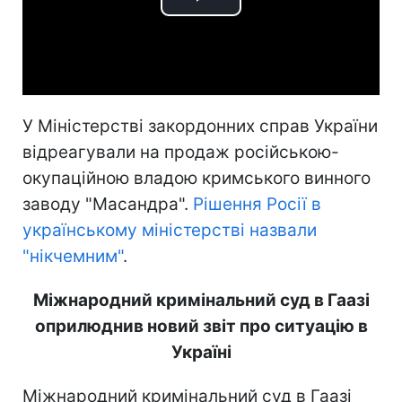
Play
Video
У Міністерстві закордонних справ України
відреагували на продаж російською-
окупаційною владою кримського винного
заводу "Масандра".
Рішення Росії в
українському міністерстві назвали
"нікчемним"
.
Міжнародний кримінальний суд в Гаазі
оприлюднив новий звіт про ситуацію в
Україні
Міжнародний кримінальний суд в Гаазі