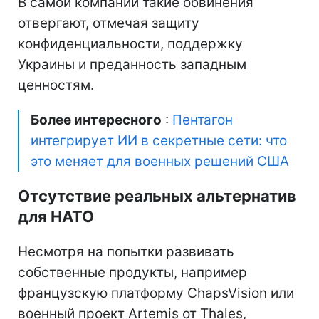
В самой компании такие обвинения
отвергают, отмечая защиту
конфиденциальности, поддержку
Украины и преданность западным
ценностям.
Более интересного
:
Пентагон
интегрирует ИИ в секретные сети: что
это меняет для военных решений США
Отсутствие реальных альтернатив
для НАТО
Несмотря на попытки развивать
собственные продукты, например
французскую платформу ChapsVision или
военный проект Artemis от Thales,