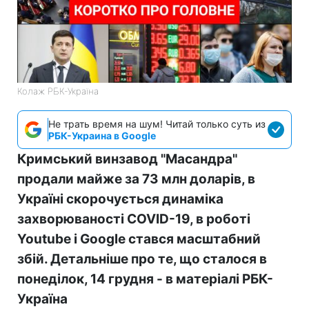
Колаж РБК-Україна
Не трать время на шум! Читай только суть из
РБК-Украина в Google
Кримський винзавод "Масандра"
продали майже за 73 млн доларів, в
Україні скорочується динаміка
захворюваності COVID-19, в роботі
Youtube і Google стався масштабний
збій. Детальніше про те, що сталося в
понеділок, 14 грудня - в матеріалі РБК-
Україна