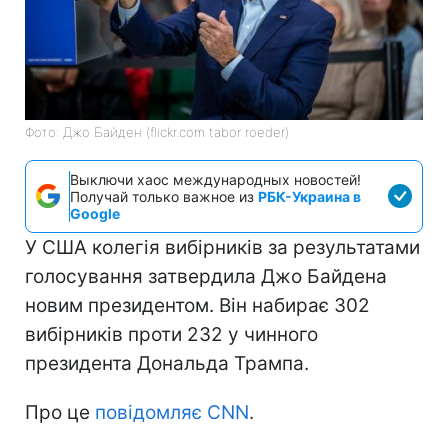
Фото: Джо Байден (flickr.com tabor roeder)
Выключи хаос международных новостей!
Получай только важное из
РБК-Украина в
Google
У США колегія вибірників за результатами
голосування затвердила Джо Байдена
новим президентом. Він набирає 302
вибірників проти 232 у чинного
президента Дональда Трампа.
Про це
повідомляє CNN
.