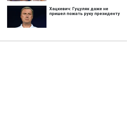
Главная
»
Жизнь
»
Общество
Историческая засуха: что
происходит в бассейне Днестра
и почему мелеет
водохранилище
14:36 06.08.2026 Чт
3 мин
Может ли ситуация на Днестре
ухудшиться еще больше и от чего это
зависит?