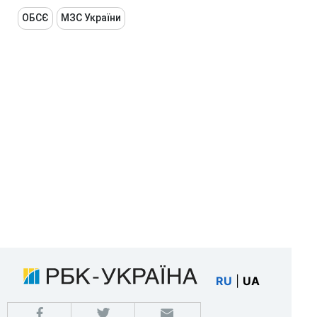
ОБСЄ
МЗС України
RU
|
UA