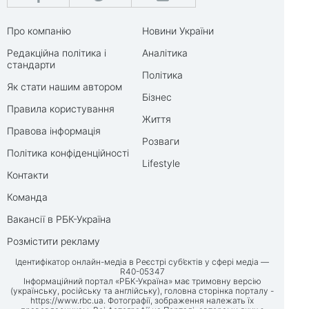
Про компанію
Новини України
Редакційна політика і
Аналітика
стандарти
Політика
Як стати нашим автором
Бізнес
Правила користування
Життя
Правова інформація
Розваги
Політика конфіденційності
Lifestyle
Контакти
Команда
Вакансії в РБК-Україна
Розмістити рекламу
Ідентифікатор онлайн-медіа в Реєстрі суб’єктів у сфері медіа —
R40-05347
Інформаційний портал «РБК-Україна» має тримовну версію
(українську, російську та англійську), головна сторінка порталу -
https://www.rbc.ua
. Фотографії, зображення належать їх