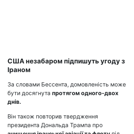
США незабаром підпишуть угоду з
Іраном
За словами Бессента, домовленість може
бути досягнута
протягом одного-двох
днів.
Він також повторив твердження
президента Дональда Трампа про
знищення іранської авіації та флоту
під