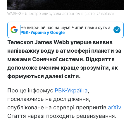
WASP-39 b вкотре здивувала астрономів (фото: Unsplash)
Не витрачай час на шум! Читай тільки суть з
РБК-Україна у Google
Телескоп James Webb уперше виявив
напівважку воду в атмосфері планети за
межами Сонячної системи. Відкриття
допоможе вченим краще зрозуміти, як
формуються далекі світи.
Про це інформує
РБК-Україна
,
посилаючись на дослідження,
опубліковане на сервері препринтів
arXiv
.
Стаття наразі проходить рецензування.