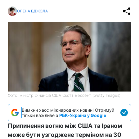
ОЛЕНА БДЖОЛА
Фото: міністр фінансів США Скотт Бессент (Getty Images)
Вимкни хаос міжнародних новин! Отримуй
тільки важливе з
РБК-Україна у Google
Припинення вогню між США та Іраном
може бути узгоджене терміном на 30