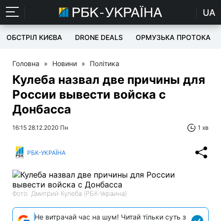
UA
ОБСТРІЛ КИЄВА
DRONE DEALS
ОРМУЗЬКА ПРОТОКА
Головна
»
Новини
»
Політика
Кулеба назвал две причины для
России вывести войска с
Донбасса
16:15 28.12.2020 Пн
1 хв
РБК-УКРАЇНА
Фото: Дмитрий Кулеба (РБК-Украина)
Не витрачай час на шум! Читай тільки суть з