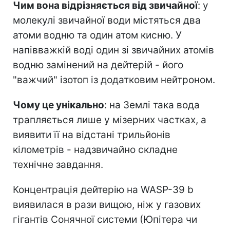
Чим вона відрізняється від звичайної
: у
молекулі звичайної води містяться два
атоми водню та один атом кисню. У
напівважкій воді один зі звичайних атомів
водню замінений на дейтерій - його
"важчий" ізотоп із додатковим нейтроном.
Чому це унікально
: на Землі така вода
трапляється лише у мізерних частках, а
виявити її на відстані трильйонів
кілометрів - надзвичайно складне
технічне завдання.
Концентрація дейтерію на WASP-39 b
виявилася в рази вищою, ніж у газових
гігантів Сонячної системи (Юпітера чи