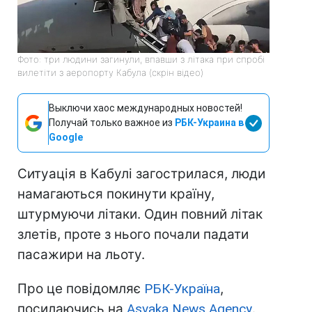
Фото: три людини загинули, впавши з літака при спробі
вилетіти з аеропорту Кабула (скрін відео)
Выключи хаос международных новостей!
Получай только важное из
РБК-Украина в
Google
Ситуація в Кабулі загострилася, люди
намагаються покинути країну,
штурмуючи літаки. Один повний літак
злетів, проте з нього почали падати
пасажири на льоту.
Про це повідомляє
РБК-Україна
,
посилаючись на
Asvaka News Agency
.