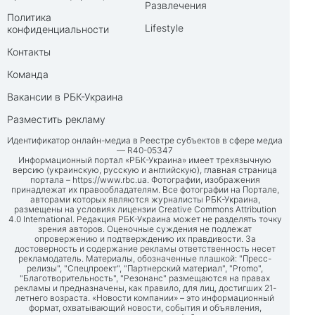
Развлечения
Политика
Lifestyle
конфиденциальности
Контакты
Команда
Вакансии в РБК-Украина
Разместить рекламу
Идентификатор онлайн-медиа в Реестре субъектов в сфере медиа
— R40-05347
Информационный портал «РБК-Украина» имеет трехязычную
версию (украинскую, русскую и английскую), главная страница
портала –
https://www.rbc.ua
. Фотографии, изображения
принадлежат их правообладателям. Все фотографии на Портале,
авторами которых являются журналисты РБК-Украина,
размещены на условиях лицензии Creative Commons Attribution
4.0 International. Редакция РБК-Украина может не разделять точку
зрения авторов. Оценочные суждения не подлежат
опровержению и подтверждению их правдивости. За
достоверность и содержание рекламы ответственность несет
рекламодатель. Материалы, обозначенные плашкой: "Пресс-
релизы", "Спецпроект", "Партнерский материал", "Promo",
"Благотворительность", "Резонанс" размещаются на правах
рекламы и предназначены, как правило, для лиц, достигших 21-
летнего возраста. «Новости компании» – это информационный
формат, охватывающий новости, события и объявления,