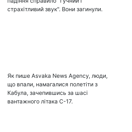
падіння справило "гучний і
страхітливий звук". Вони загинули.
Як пише Asvaka News Agency, люди,
що впали, намагалися полетіти з
Кабула, зачепившись за шасі
вантажного літака C-17.