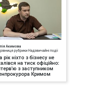
лія Акимова
ерівниця рубрики Надзвичайні події
а рік ніхто з бізнесу не
алівся на тиск офіційно:
нтерв'ю з заступником
енпрокурора Кримом