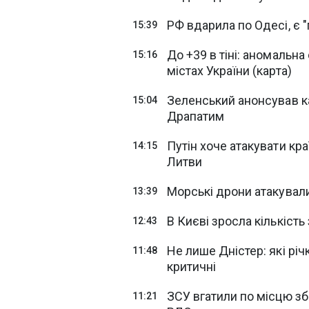
РФ вдарила по Одесі, є 
15:39
До +39 в тіні: аномальна
15:16
містах України (карта)
Зеленський анонсував к
15:04
Драпатим
Путін хоче атакувати краї
14:15
Литви
Морські дрони атакували
13:39
В Києві зросла кількість
12:43
Не лише Дністер: які річ
11:48
критичні
ЗСУ вгатили по місцю зб
11:21