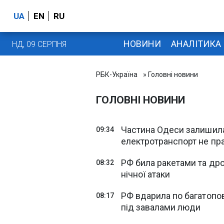
UA
EN
RU
НОВИНИ
АНАЛІТИКА
НД, 09 СЕРПНЯ
РБК-Україна
» Головні новини
ГОЛОВНІ НОВИНИ
Частина Одеси залишилас
09:34
електротранспорт не п
РФ била ракетами та др
08:32
нічної атаки
РФ вдарила по багатопов
08:17
під завалами люди