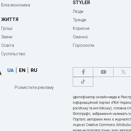
STYLER
Біла економіка
Люди
ЖИТТЯ
Тренди
Гроші
Корисне
Зміни
Смачно
Освіта
Гороскопи
Суспільство
UA
EN
RU
Розмістити рекламу
Ідентифікатор онлайн-медіа в Реєстр
Інформаційний портал «РБК-Україна
російську та англійську), головна с
Фотографії, зображення належать ї
Порталі, авторами яких є журналіс
ліцензії Creative Commons Attributio
може не поділяти точку зору авторі