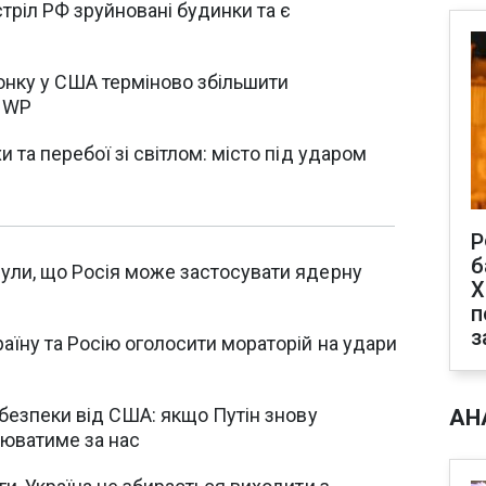
стріл РФ зруйновані будинки та є
онку у США терміново збільшити
- WP
 та перебої зі світлом: місто під ударом
Р
б
ули, що Росія може застосувати ядерну
Х
п
з
аїну та Росію оголосити мораторій на удари
 безпеки від США: якщо Путін знову
АН
оюватиме за нас