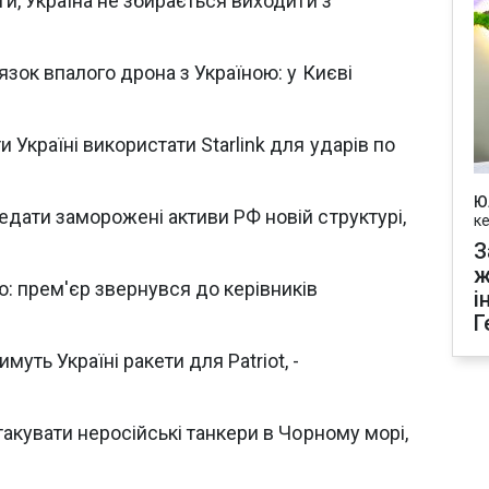
ги, Україна не збирається виходити з
язок впалого дрона з Україною: у Києві
 Україні використати Starlink для ударів по
Ю
дати заморожені активи РФ новій структурі,
к
З
ж
: прем'єр звернувся до керівників
і
Г
ть Україні ракети для Patriot, -
такувати неросійські танкери в Чорному морі,