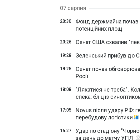
07 серпня
Фонд держмайна почав ш
20:30
потенційних площ
Сенат США схвалив "пеке
20:26
Зеленський прибув до Сер
19:28
Сенат почав обговорюват
18:25
Росії
"Лякатися не треба". Ко
18:08
спека: бліц із синоптик
Novus після удару РФ: г
17:05
перебудову логістики
Удар по стадіону "Чорно
16:27
за день до матчу УПЛ