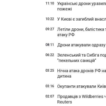
Українські дрони уразил
11:10
пожежі
У Києві є загиблий внасл
10:22
Летіли дрони, балістика 
09:27
атаку РФ
Дрони атакували одразу
08:11
Зеленський та Сибіга п
06:22
"пекельних санкцій"
Нічна атака дронів РФ на
03:25
дитина
Окупанти атакували Київ
03:16
Продавців з Wildberries
02:07
Reuters