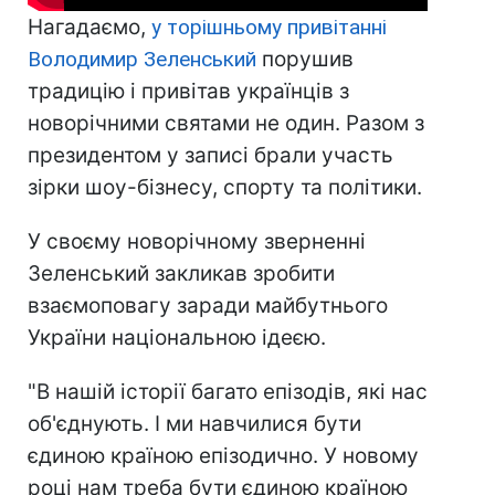
Нагадаємо,
у торішньому привітанні
Володимир Зеленський
порушив
традицію і привітав українців з
новорічними святами не один. Разом з
президентом у записі брали участь
зірки шоу-бізнесу, спорту та політики.
У своєму новорічному зверненні
Зеленський закликав зробити
взаємоповагу заради майбутнього
України національною ідеєю.
"В нашій історії багато епізодів, які нас
об'єднують. І ми навчилися бути
єдиною країною епізодично. У новому
році нам треба бути єдиною країною