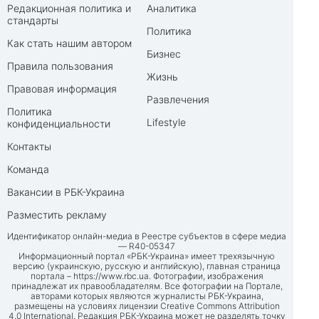
Редакционная политика и
Аналитика
стандарты
Политика
Как стать нашим автором
Бизнес
Правила пользования
Жизнь
Правовая информация
Развлечения
Политика
Lifestyle
конфиденциальности
Контакты
Команда
Вакансии в РБК-Украина
Разместить рекламу
Идентификатор онлайн-медиа в Реестре субъектов в сфере медиа
— R40-05347
Информационный портал «РБК-Украина» имеет трехязычную
версию (украинскую, русскую и английскую), главная страница
портала –
https://www.rbc.ua
. Фотографии, изображения
принадлежат их правообладателям. Все фотографии на Портале,
авторами которых являются журналисты РБК-Украина,
размещены на условиях лицензии Creative Commons Attribution
4.0 International. Редакция РБК-Украина может не разделять точку