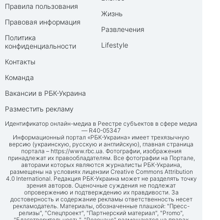
Правила пользования
Жизнь
Правовая информация
Развлечения
Политика
Lifestyle
конфиденциальности
Контакты
Команда
Вакансии в РБК-Украина
Разместить рекламу
Идентификатор онлайн-медиа в Реестре субъектов в сфере медиа
— R40-05347
Информационный портал «РБК-Украина» имеет трехязычную
версию (украинскую, русскую и английскую), главная страница
портала –
https://www.rbc.ua
. Фотографии, изображения
принадлежат их правообладателям. Все фотографии на Портале,
авторами которых являются журналисты РБК-Украина,
размещены на условиях лицензии Creative Commons Attribution
4.0 International. Редакция РБК-Украина может не разделять точку
зрения авторов. Оценочные суждения не подлежат
опровержению и подтверждению их правдивости. За
достоверность и содержание рекламы ответственность несет
рекламодатель. Материалы, обозначенные плашкой: "Пресс-
релизы", "Спецпроект", "Партнерский материал", "Promo",
"Благотворительность", "Резонанс" размещаются на правах