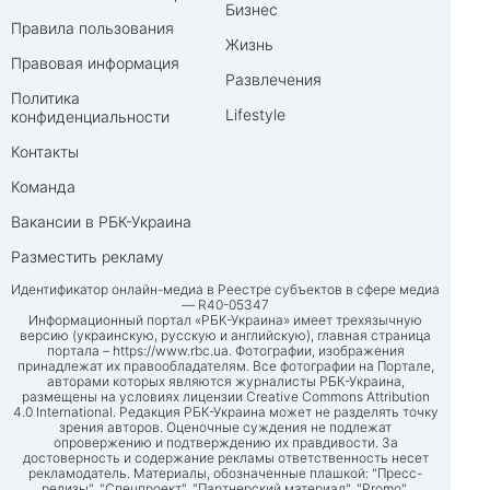
Бизнес
Правила пользования
Жизнь
Правовая информация
Развлечения
Политика
Lifestyle
конфиденциальности
Контакты
Команда
Вакансии в РБК-Украина
Разместить рекламу
Идентификатор онлайн-медиа в Реестре субъектов в сфере медиа
— R40-05347
Информационный портал «РБК-Украина» имеет трехязычную
версию (украинскую, русскую и английскую), главная страница
портала –
https://www.rbc.ua
. Фотографии, изображения
принадлежат их правообладателям. Все фотографии на Портале,
авторами которых являются журналисты РБК-Украина,
размещены на условиях лицензии Creative Commons Attribution
4.0 International. Редакция РБК-Украина может не разделять точку
зрения авторов. Оценочные суждения не подлежат
опровержению и подтверждению их правдивости. За
достоверность и содержание рекламы ответственность несет
рекламодатель. Материалы, обозначенные плашкой: "Пресс-
релизы", "Спецпроект", "Партнерский материал", "Promo",