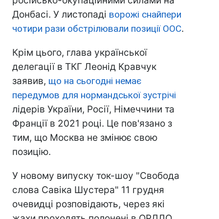
російсько-окупаційними силами на
Донбасі. У листопаді
ворожі снайпери
чотири рази обстрілювали позиції ООС
.
Крім цього, глава української
делегації в ТКГ Леонід Кравчук
заявив,
що на сьогодні немає
передумов для
нормандської зустрічі
лідерів України, Росії, Німеччини та
Франції в 2021 році. Це пов'язано з
тим, що Москва не змінює свою
позицію.
У новому випуску ток-шоу "Свобода
слова Савіка Шустера" 11 грудня
очевидці розповідають, через які
жахи проходять полонені в ОРДЛО.