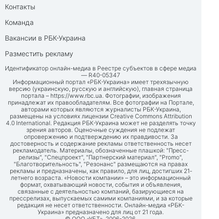
Контакты
Команда
Вакансии в РБК-Украина
Разместить рекламу
Идентификатор онлайн-медиа в Реестре субъектов в сфере медиа
— R40-05347
Информационный портал «РБК-Украина» имеет трехязычную
версию (украинскую, русскую и английскую), главная страница
портала –
https://www.rbc.ua
. Фотографии, изображения
принадлежат их правообладателям. Все фотографии на Портале,
авторами которых являются журналисты РБК-Украина,
размещены на условиях лицензии Creative Commons Attribution
4.0 International. Редакция РБК-Украина может не разделять точку
зрения авторов. Оценочные суждения не подлежат
опровержению и подтверждению их правдивости. За
достоверность и содержание рекламы ответственность несет
рекламодатель. Материалы, обозначенные плашкой: "Пресс-
релизы", "Спецпроект", "Партнерский материал", "Promo",
"Благотворительность", "Резонанс" размещаются на правах
рекламы и предназначены, как правило, для лиц, достигших 21-
летнего возраста. «Новости компании» – это информационный
формат, охватывающий новости, события и объявления,
связанные с деятельностью компаний, базирующиеся на
прессрелизах, выпускаемых самими компаниями, и за которые
редакция не несет ответственности. Онлайн-медиа «РБК-
Украина» предназначено для лиц от 21 года.
© ООО «УБТ», 2006-2026.