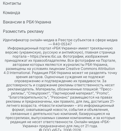
Контакты
Команда
Вакансии в РБК-Украина
Разместить рекламу
Идентификатор онлайн-медиа в Реестре субъектов в сфере медиа
— R40-05347
Информационный портал «РБК-Украина» имеет трехязычную
версию (украинскую, русскую и английскую), главная страница
портала –
https://www.rbc.ua
. Фотографии, изображения
принадлежат их правообладателям. Все фотографии на Портале,
авторами которых являются журналисты РБК-Украина,
размещены на условиях лицензии Creative Commons Attribution
4.0 International. Редакция РБК-Украина может не разделять точку
зрения авторов. Оценочные суждения не подлежат
опровержению и подтверждению их правдивости. За
достоверность и содержание рекламы ответственность несет
рекламодатель. Материалы, обозначенные плашкой: "Пресс-
релизы", "Спецпроект", "Партнерский материал", "Promo",
"Благотворительность", "Резонанс" размещаются на правах
рекламы и предназначены, как правило, для лиц, достигших 21-
летнего возраста. «Новости компании» – это информационный
формат, охватывающий новости, события и объявления,
связанные с деятельностью компаний, базирующиеся на
прессрелизах, выпускаемых самими компаниями, и за которые
редакция не несет ответственности. Онлайн-медиа «РБК-
Украина» предназначено для лиц от 21 года.
© ООО «УБТ», 2006-2026.