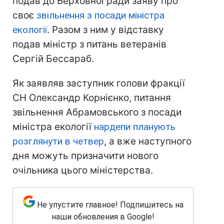
подав до Верховної ради заяву про
своє
звільнення з посади міністра
екології
. Разом з ним у відставку
подав міністр з питань ветеранів
Сергій Бессараб.
Як заявляв заступник голови фракції
СН Олександр Корнієнко, питання
звільнення Абрамовського з посади
міністра екології
нардепи планують
розглянути в четвер
, а вже наступного
дня можуть призначити нового
очільника цього міністерства.
Не упустите главное! Подпишитесь на
наши обновления в Google!