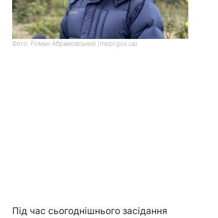
Фото: Роман Абрамовський (mepr.gov.ua)
Під час сьогоднішнього засідання