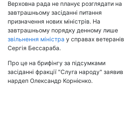
Верховна рада не планує розглядати на
завтрашньому засіданні питання
призначення нових міністрів. На
завтрашньому порядку денному лише
звільнення міністра
у справах ветеранів
Сергія Бессараба.
Про це на брифінгу за підсумками
засіданні фракції "Слуга народу" заявив
нардеп Олександр Корнієнко.