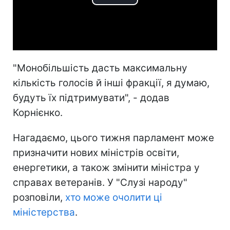
Play
Video
"Монобільшість дасть максимальну
кількість голосів й інші фракції, я думаю,
будуть їх підтримувати", - додав
Корнієнко.
Нагадаємо, цього тижня парламент може
призначити нових міністрів освіти,
енергетики, а також змінити міністра у
справах ветеранів. У "Слузі народу"
розповіли,
хто може очолити ці
міністерства
.