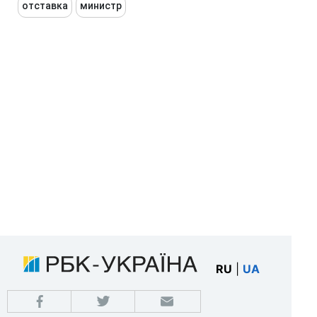
отставка
министр
RU
|
UA