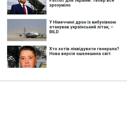
Головна
»
Новини
»
У світі
Союзники Ірану заблокували
важливу протоку в регіоні
12:45 06.08.2026 Чт
2 хв