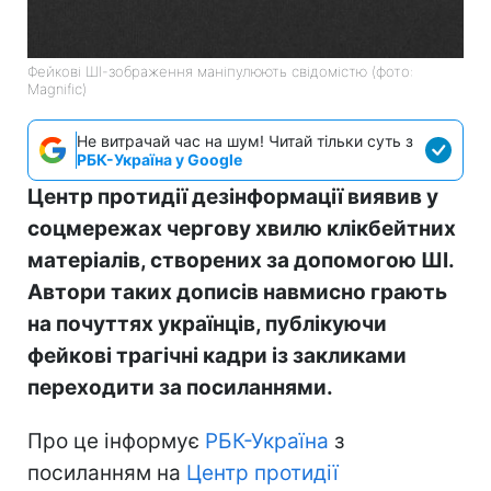
Фейкові ШІ-зображення маніпулюють свідомістю (фото:
Magnific)
Не витрачай час на шум! Читай тільки суть з
РБК-Україна у Google
Центр протидії дезінформації виявив у
соцмережах чергову хвилю клікбейтних
матеріалів, створених за допомогою ШІ.
Автори таких дописів навмисно грають
на почуттях українців, публікуючи
фейкові трагічні кадри із закликами
переходити за посиланнями.
Про це інформує
РБК-Україна
з
посиланням на
Центр протидії