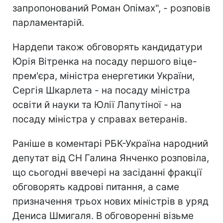
запропонований Роман Опімах", - розповів
парламентарій.
Нардепи також обговорять кандидатури
Юрія Вітренка на посаду першого віце-
прем'єра, міністра енергетики України,
Сергія Шкарлета - на посаду міністра
освіти й науки та Юлії Лапутіної - на
посаду міністра у справах ветеранів.
Раніше в коментарі РБК-Україна народний
депутат від СН Галина Янченко розповіла,
що сьогодні ввечері на засіданні фракції
обговорять кадрові питання, а саме
призначення трьох нових міністрів в уряд
Дениса Шмигаля. В обговоренні візьме