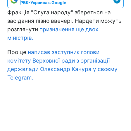
РБК-Украина в Google
Фракція "Слуга народу" збереться на
засідання пізно ввечері. Нардепи можуть
розглянути
призначення ще двох
міністрів.
Про це
написав заступник голови
комітету Верховної ради з організації
держвлади Олександр Качура у своєму
Telegram.