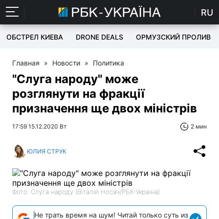
RU
ОБСТРЕЛ КИЕВА
DRONE DEALS
ОРМУЗСКИЙ ПРОЛИВ
Главная
»
Новости
»
Политика
"Слуга народу" може
розглянути на фракції
призначення ще двох міністрів
17:59 15.12.2020 Вт
2 мин
ЮЛИЯ СТРУК
Фото: Слуга народу (Віталій Носач/РБК-Україна)
Не трать время на шум! Читай только суть из