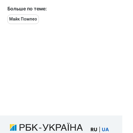
Больше по теме:
Майк Помпео
RU
|
UA