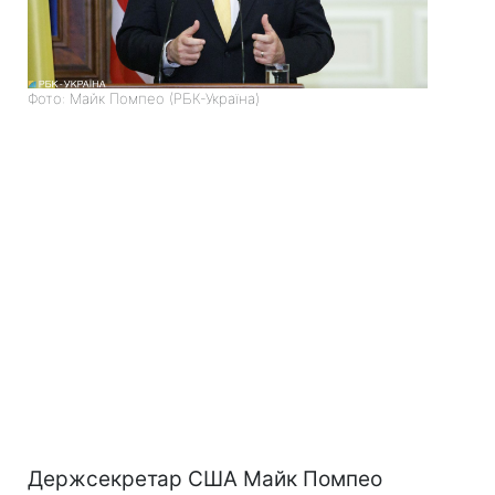
Фото: Майк Помпео (РБК-Україна)
Держсекретар США Майк Помпео