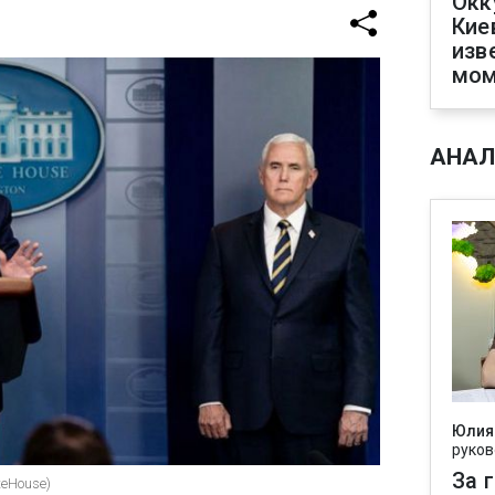
Окк
Кие
изв
мом
АНАЛ
Юлия
руков
За 
teHouse)