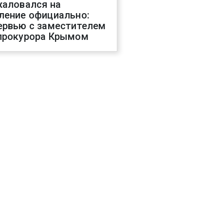
жаловался на
ление официально:
ервью с заместителем
прокурора Крымом