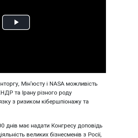
Play
Video
торгу, Мін'юсту і NASA можливість
КНДР та Ірану різного роду
'язку з ризиком кібершпіонажу та
0 днів має надати Конгресу доповідь
іяльність великих бізнесменів з Росії,