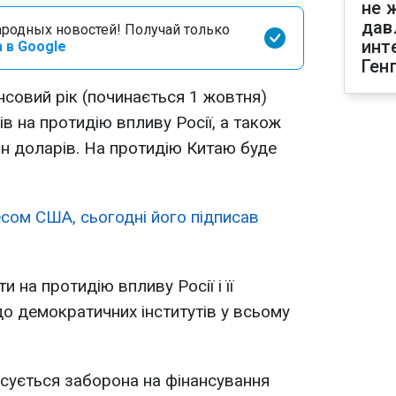
не 
дав
родных новостей! Получай только
инт
 в Google
Ген
совий рік (починається 1 жовтня)
в на протидію впливу Росії, а також
лн доларів. На протидію Китаю буде
сом США, сьогодні його підписав
 на протидію впливу Росії і її
до демократичних інститутів у всьому
исується заборона на фінансування