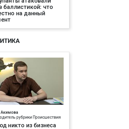
упанты атаковали
в баллистикой: что
естно на данный
ент
ИТИКА
 Акимова
одитель рубрики Происшествия
год никто из бизнеса