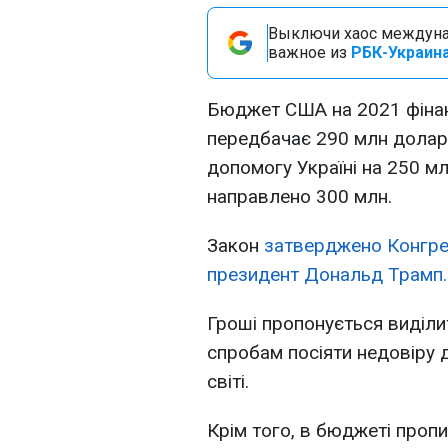
Выключи хаос междуна
важное из
РБК-Украина
Бюджет США на 2021 фінан
передбачає 290 млн доларі
допомогу Україні на 250 м
направлено 300 млн.
Закон
затверджено Конгре
президент Дональд Трамп.
Гроші пропонується виділити
спробам посіяти недовіру 
світі.
Крім того, в бюджеті проп