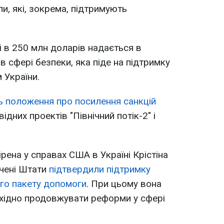
пи, які, зокрема, підтримують
і в 250 млн доларів надається в
 в сфері безпеки, яка піде на підтримку
 України.
ь положення про посилення санкцій
дних проектів "Північний потік-2" і
рена у справах США в Україні Крістіна
учені Штати
підтвердили підтримку
го пакету допомоги
. При цьому вона
бхідно продовжувати реформи у сфері