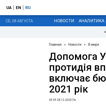
UA
EN
RU
НОВОСТИ
АНАЛИТИКА
СБ, 08 АВГУСТА
О
Главная
»
Новости
»
В мире
Допомога Ук
протидія в
включає б
2021 рік
05:59 28.12.2020 Пн