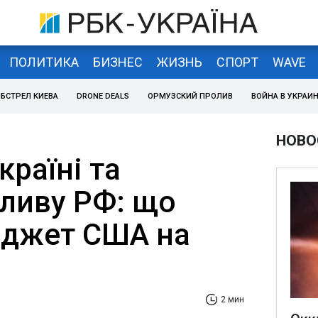
ПОЛИТИКА
БИЗНЕС
ЖИЗНЬ
СПОРТ
WAVE
БСТРЕЛ КИЕВА
DRONE DEALS
ОРМУЗСКИЙ ПРОЛИВ
ВОЙНА В УКРАИ
НОВО
раїні та
пливу РФ: що
юджет США на
2 мин