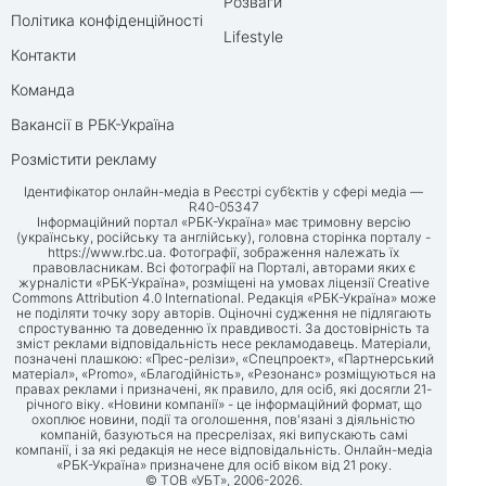
Розваги
Політика конфіденційності
Lifestyle
Контакти
Команда
Вакансії в РБК-Україна
Розмістити рекламу
Ідентифікатор онлайн-медіа в Реєстрі суб’єктів у сфері медіа —
R40-05347
Інформаційний портал «РБК-Україна» має тримовну версію
(українську, російську та англійську), головна сторінка порталу -
https://www.rbc.ua
. Фотографії, зображення належать їх
правовласникам. Всі фотографії на Порталі, авторами яких є
журналісти «РБК-Україна», розміщені на умовах ліцензії Creative
Commons Attribution 4.0 International. Редакція «РБК-Україна» може
не поділяти точку зору авторів. Оціночні судження не підлягають
спростуванню та доведенню їх правдивості. За достовірність та
зміст реклами відповідальність несе рекламодавець. Матеріали,
позначені плашкою: «Прес-релізи», «Спецпроект», «Партнерський
матеріал», «Promo», «Благодійність», «Резонанс» розміщуються на
правах реклами і призначені, як правило, для осіб, які досягли 21-
річного віку. «Новини компанії» - це інформаційний формат, що
охоплює новини, події та оголошення, пов'язані з діяльністю
компаній, базуються на пресрелізах, які випускають самі
компанії, і за які редакція не несе відповідальність. Онлайн-медіа
«РБК-Україна» призначене для осіб віком від 21 року.
© ТОВ «УБТ», 2006-2026.