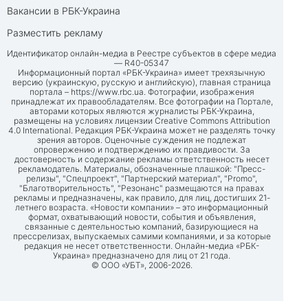
Вакансии в РБК-Украина
Разместить рекламу
Идентификатор онлайн-медиа в Реестре субъектов в сфере медиа
— R40-05347
Информационный портал «РБК-Украина» имеет трехязычную
версию (украинскую, русскую и английскую), главная страница
портала –
https://www.rbc.ua
. Фотографии, изображения
принадлежат их правообладателям. Все фотографии на Портале,
авторами которых являются журналисты РБК-Украина,
размещены на условиях лицензии Creative Commons Attribution
4.0 International. Редакция РБК-Украина может не разделять точку
зрения авторов. Оценочные суждения не подлежат
опровержению и подтверждению их правдивости. За
достоверность и содержание рекламы ответственность несет
рекламодатель. Материалы, обозначенные плашкой: "Пресс-
релизы", "Спецпроект", "Партнерский материал", "Promo",
"Благотворительность", "Резонанс" размещаются на правах
рекламы и предназначены, как правило, для лиц, достигших 21-
летнего возраста. «Новости компании» – это информационный
формат, охватывающий новости, события и объявления,
связанные с деятельностью компаний, базирующиеся на
прессрелизах, выпускаемых самими компаниями, и за которые
редакция не несет ответственности. Онлайн-медиа «РБК-
Украина» предназначено для лиц от 21 года.
© ООО «УБТ», 2006-2026.