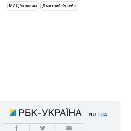
МИД Украины
Дмитрий Кулеба
RU
|
UA