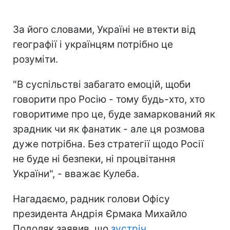
За його словами, Україні не втекти від
географії і українцям потрібно це
розуміти.
"В суспільстві забагато емоцій, щоби
говорити про Росію - тому будь-хто, хто
говоритиме про це, буде замаркований як
зрадник чи як фанатик - але ця розмова
дуже потрібна. Без стратегії щодо Росії
не буде ні безпеки, ні процвітання
України", - вважає Кулеба.
Нагадаємо, радник голови Офісу
президента Андрія Єрмака Михайло
Подоляк заявив, що
зустріч