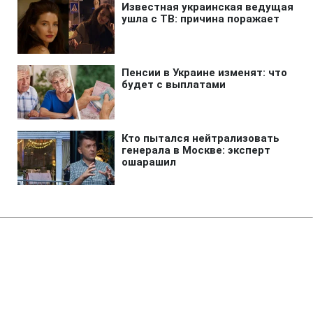
Главная
»
Бизнес
Продажи военных товаров на
Wildberries рекордно упали
после атак ВСУ, - СМИ