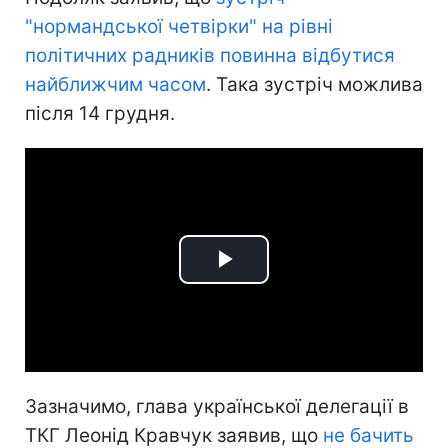
"нормандської четвірки" на рівні
політичних радників повинна відбутися
найближчим часом
. Така зустріч можлива
після 14 грудня.
Play
Video
Зазначимо, глава української делегації в
ТКГ Леонід Кравчук заявив, що
не бачить