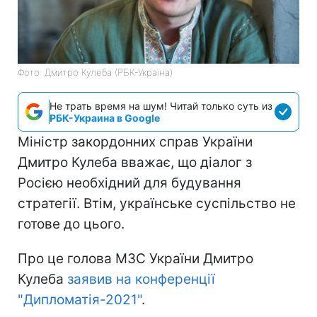
Фото: Дмитро Кулеба (РБК-Україна)
Не трать время на шум! Читай только суть из
РБК-Украина в Google
Міністр закордонних справ України
Дмитро Кулеба вважає, що діалог з
Росією необхідний для будування
стратегії. Втім, українське суспільство не
готове до цього.
Про це голова МЗС України Дмитро
Кулеба
заявив на конференції
"Дипломатія-2021"
.