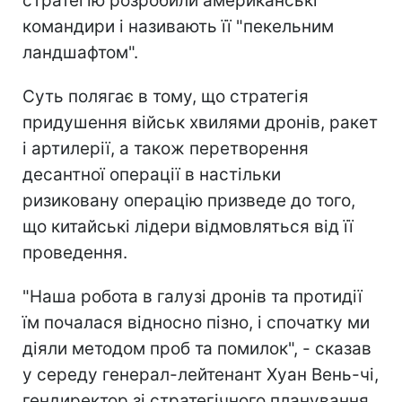
стратегію розробили американські
командири і називають її "пекельним
ландшафтом".
Суть полягає в тому, що стратегія
придушення військ хвилями дронів, ракет
і артилерії, а також перетворення
десантної операції в настільки
ризиковану операцію призведе до того,
що китайські лідери відмовляться від її
проведення.
"Наша робота в галузі дронів та протидії
їм почалася відносно пізно, і спочатку ми
діяли методом проб та помилок", - сказав
у середу генерал-лейтенант Хуан Вень-чі,
гендиректор зі стратегічного планування