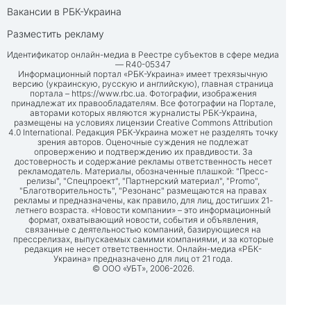
Вакансии в РБК-Украина
Разместить рекламу
Идентификатор онлайн-медиа в Реестре субъектов в сфере медиа
— R40-05347
Информационный портал «РБК-Украина» имеет трехязычную
версию (украинскую, русскую и английскую), главная страница
портала –
https://www.rbc.ua
. Фотографии, изображения
принадлежат их правообладателям. Все фотографии на Портале,
авторами которых являются журналисты РБК-Украина,
размещены на условиях лицензии Creative Commons Attribution
4.0 International. Редакция РБК-Украина может не разделять точку
зрения авторов. Оценочные суждения не подлежат
опровержению и подтверждению их правдивости. За
достоверность и содержание рекламы ответственность несет
рекламодатель. Материалы, обозначенные плашкой: "Пресс-
релизы", "Спецпроект", "Партнерский материал", "Promo",
"Благотворительность", "Резонанс" размещаются на правах
рекламы и предназначены, как правило, для лиц, достигших 21-
летнего возраста. «Новости компании» – это информационный
формат, охватывающий новости, события и объявления,
связанные с деятельностью компаний, базирующиеся на
прессрелизах, выпускаемых самими компаниями, и за которые
редакция не несет ответственности. Онлайн-медиа «РБК-
Украина» предназначено для лиц от 21 года.
© ООО «УБТ», 2006-2026.