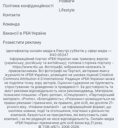
Розваги
Політика конфіденційності
Lifestyle
Контакти
Команда
Вакансії в РБК-Україна
Розмістити рекламу
Ідентифікатор онлайн-медіа в Реєстрі суб’єктів у сфері медіа —
R40-05347
Інформаційний портал «РБК-Україна» має тримовну версію
(українську, російську та англійську), головна сторінка порталу -
https://www.rbc.ua
. Фотографії, зображення належать їх
правовласникам. Всі фотографії на Порталі, авторами яких є
журналісти «РБК-Україна», розміщені на умовах ліцензії Creative
Commons Attribution 4.0 International. Редакція «РБК-Україна» може
не поділяти точку зору авторів. Оціночні судження не підлягають
спростуванню та доведенню їх правдивості. За достовірність та
зміст реклами відповідальність несе рекламодавець. Матеріали,
позначені плашкою: «Прес-релізи», «Спецпроект», «Партнерський
матеріал», «Promo», «Благодійність», «Резонанс» розміщуються на
правах реклами і призначені, як правило, для осіб, які досягли 21-
річного віку. «Новини компанії» - це інформаційний формат, що
охоплює новини, події та оголошення, пов'язані з діяльністю
компаній, базуються на пресрелізах, які випускають самі
компанії, і за які редакція не несе відповідальність. Онлайн-медіа
«РБК-Україна» призначене для осіб віком від 21 року.
© ТОВ «УБТ», 2006-2026.