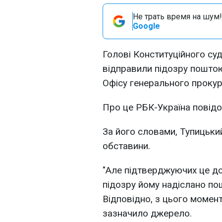
Не трать время на шум!
Google
Голові Конституційного су
відправили підозру поштою.
Офісу генерального прокур
Про це РБК-Україна повідо
За його словами, Тупицький
обставини.
"Але підтверджуючих це до
підозру йому надіслано по
Відповідно, з цього момент
зазначило джерело.