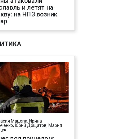
ны атаковали
славль и летят на
кву: на НПЗ возник
ар
ИТИКА
асия Мацепа, Ирина
ченко, Юрий Дощатов, Мария
щук
нес под прицелом: