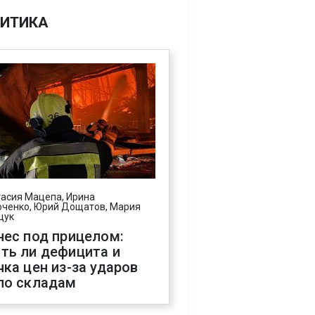
ИТИКА
асия Мацепа, Ирина
ченко, Юрий Дощатов, Мария
щук
нес под прицелом:
ть ли дефицита и
чка цен из-за ударов
по складам