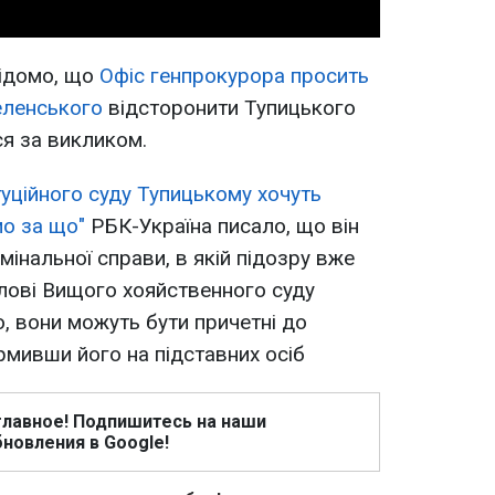
відомо, що
Офіс генпрокурора просить
еленського
відсторонити Тупицького
вся за викликом.
туційного суду Тупицькому хочуть
о за що"
РБК-Україна писало, що він
інальної справи, в якій підозру вже
ові Вищого хояйственного суду
, вони можуть бути причетні до
мивши його на підставних осіб
главное! Подпишитесь на наши
новления в Google!