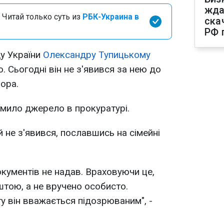
жда
 Читай только суть из
РБК-Украина в
ска
РФ 
ду України
Олександру Тупицькому
 Сьогодні він не з'явився за нею до
ора.
мило джерело в прокуратурі.
 не з'явився, пославшись на сімейні
кументів не надав. Враховуючи це,
штою, а не вручено особисто.
у він вважається підозрюваним", -