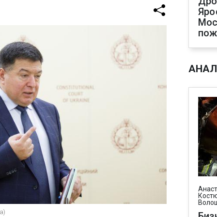
Дро
Яро
Мос
пож
АНАЛ
Анаст
Костю
Воло
а)
Биз