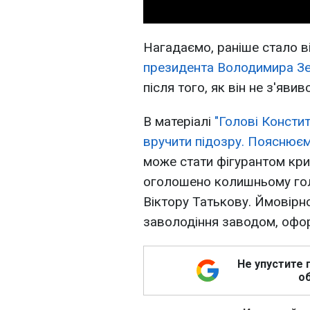
Нагадаємо, раніше стало 
президента Володимира З
після того, як він не з'яви
В матеріалі
"Голові Консти
вручити підозру. Пояснюєм
може стати фігурантом крим
оголошено колишньому гол
Віктору Татькову. Ймовірно
заволодіння заводом, офор
Не упустите 
об