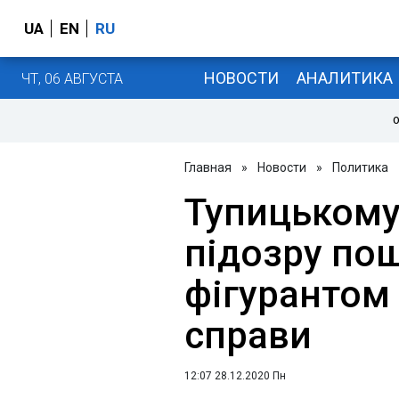
UA
EN
RU
НОВОСТИ
АНАЛИТИКА
ЧТ, 06 АВГУСТА
О
Главная
»
Новости
»
Политика
Тупицькому
підозру пош
фігурантом
справи
12:07 28.12.2020 Пн