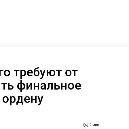
го требуют от
ять финальное
 ордену
2 мин