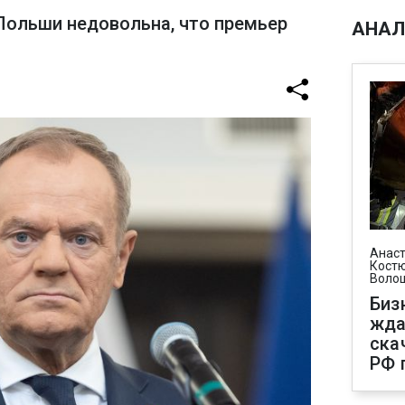
Польши недовольна, что премьер
АНАЛ
Анаст
Костю
Воло
Биз
жда
ска
РФ 