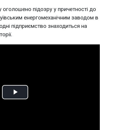
у оголошено підозру у причетності до
Зуївським енергомеханічним заводом в
годні підприємство знаходиться на
орії.
Play
Video