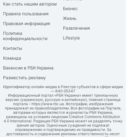
Как стать нашим автором
Бизнес
Правила пользования
Жизнь
Правовая информация
Развлечения
Политика
Lifestyle
конфиденциальности
Контакты
Команда
Вакансии в РБК-Украина
Разместить рекламу
Идентификатор онлайн-медиа в Реестре субъектов в сфере медиа
— R40-05347
Информационный портал «РБК-Украина» имеет трехязычную
версию (украинскую, русскую и английскую), главная страница
портала –
https://www.rbc.ua
. Фотографии, изображения
принадлежат их правообладателям. Все фотографии на Портале,
авторами которых являются журналисты РБК-Украина,
размещены на условиях лицензии Creative Commons Attribution
4.0 International. Редакция РБК-Украина может не разделять точку
зрения авторов. Оценочные суждения не подлежат
опровержению и подтверждению их правдивости. За
достоверность и содержание рекламы ответственность несет