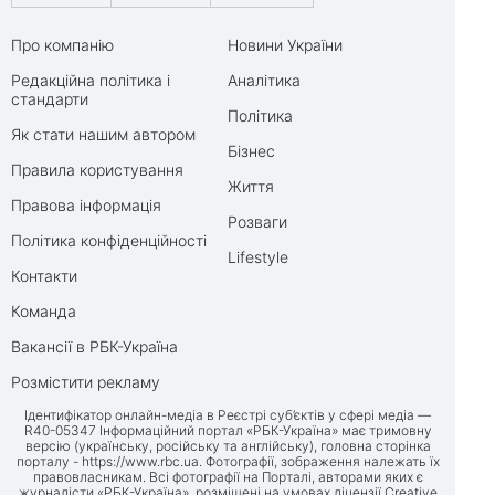
Про компанію
Новини України
Редакційна політика і
Аналітика
стандарти
Політика
Як стати нашим автором
Бізнес
Правила користування
Життя
Правова інформація
Розваги
Політика конфіденційності
Lifestyle
Контакти
Команда
Вакансії в РБК-Україна
Розмістити рекламу
Ідентифікатор онлайн-медіа в Реєстрі суб’єктів у сфері медіа —
R40-05347 Інформаційний портал «РБК-Україна» має тримовну
версію (українську, російську та англійську), головна сторінка
порталу -
https://www.rbc.ua
. Фотографії, зображення належать їх
правовласникам. Всі фотографії на Порталі, авторами яких є
журналісти «РБК-Україна», розміщені на умовах ліцензії Creative