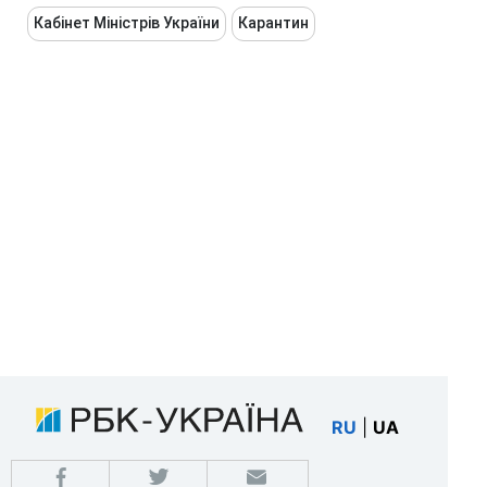
Кабінет Міністрів України
Карантин
RU
|
UA