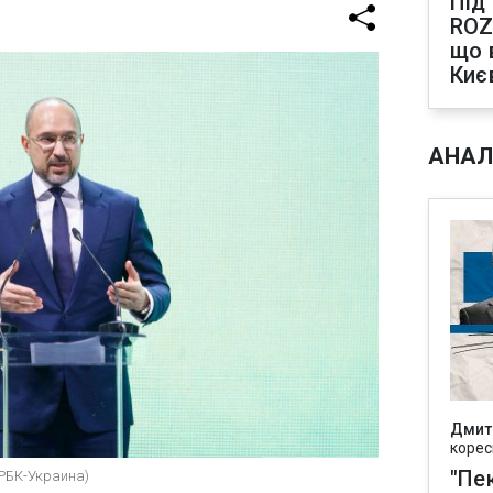
Під
ROZ
що 
Киє
АНАЛ
Дмит
корес
"Пек
 РБК-Украина)