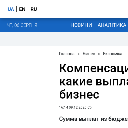
UA
EN
RU
НОВИНИ
АНАЛІТИКА
ЧТ, 06 СЕРПНЯ
Головна
»
Бізнес
»
Економіка
Компенсаци
какие выпл
бизнес
16:14 09.12.2020 Ср
Сумма выплат из бюджет