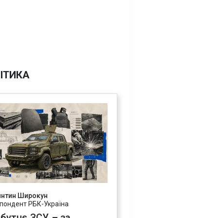
ІТИКА
янтин Широкун
пондент РБК-Україна
бутнє ЗСУ – за