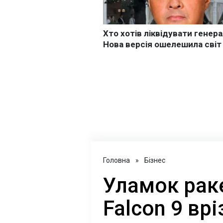
Головна
»
Бізнес
Уламок рак
Falcon 9 вр