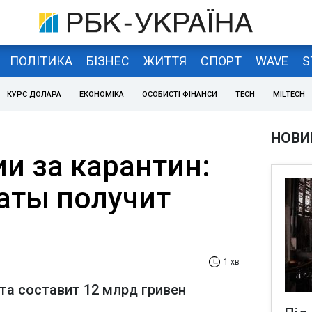
ПОЛІТИКА
БІЗНЕС
ЖИТТЯ
СПОРТ
WAVE
S
КУРС ДОЛАРА
ЕКОНОМІКА
ОСОБИСТІ ФІНАНСИ
TECH
MILTECH
НОВИ
и за карантин:
аты получит
1 хв
а составит 12 млрд гривен