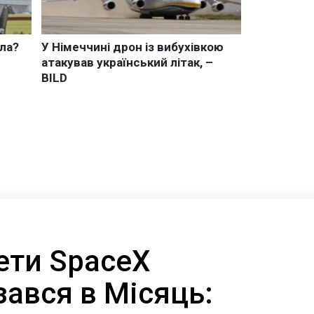
ети SpaceX
ізався в Місяць: