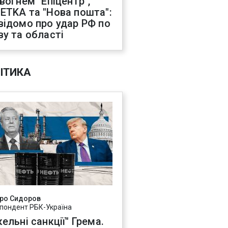
 вогнем "Епіцентр",
ETKA та "Нова пошта":
відомо про удар РФ по
ву та області
ІТИКА
ро Сидоров
пондент РБК-Україна
ельні санкції" Грема.