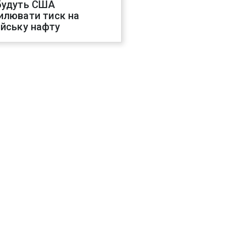
будуть США
илювати тиск на
ійську нафту