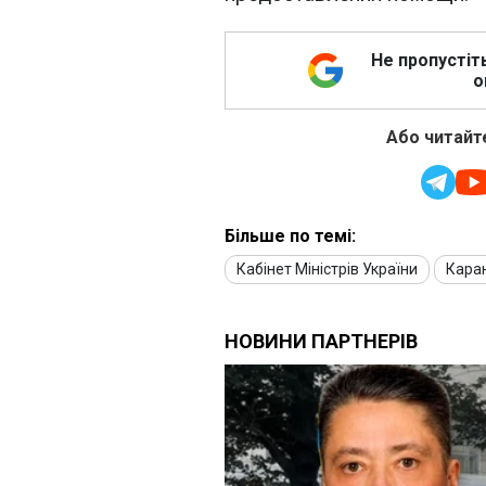
Не пропустіт
о
Або читайте
Більше по темі:
Кабінет Міністрів України
Кара