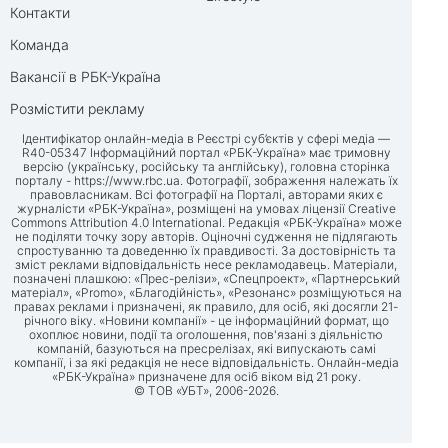
Контакти
Команда
Вакансії в РБК-Україна
Розмістити рекламу
Ідентифікатор онлайн-медіа в Реєстрі суб’єктів у сфері медіа —
R40-05347 Інформаційний портал «РБК-Україна» має тримовну
версію (українську, російську та англійську), головна сторінка
порталу -
https://www.rbc.ua
. Фотографії, зображення належать їх
правовласникам. Всі фотографії на Порталі, авторами яких є
журналісти «РБК-Україна», розміщені на умовах ліцензії Creative
Commons Attribution 4.0 International. Редакція «РБК-Україна» може
не поділяти точку зору авторів. Оціночні судження не підлягають
спростуванню та доведенню їх правдивості. За достовірність та
зміст реклами відповідальність несе рекламодавець. Матеріали,
позначені плашкою: «Прес-релізи», «Спецпроект», «Партнерський
матеріал», «Promo», «Благодійність», «Резонанс» розміщуються на
правах реклами і призначені, як правило, для осіб, які досягли 21-
річного віку. «Новини компанії» - це інформаційний формат, що
охоплює новини, події та оголошення, пов'язані з діяльністю
компаній, базуються на пресрелізах, які випускають самі
компанії, і за які редакція не несе відповідальність. Онлайн-медіа
«РБК-Україна» призначене для осіб віком від 21 року.
© ТОВ «УБТ», 2006-2026.