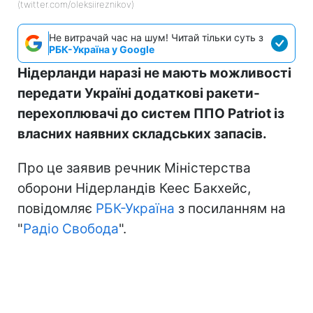
(twitter.com/oleksiireznikov)
Не витрачай час на шум! Читай тільки суть з
РБК-Україна у Google
Нідерланди наразі не мають можливості
передати Україні додаткові ракети-
перехоплювачі до систем ППО Patriot із
власних наявних складських запасів.
Про це заявив речник Міністерства
оборони Нідерландів Кеес Бакхейс,
повідомляє
РБК-Україна
з посиланням на
"
Радіо Свобода
".