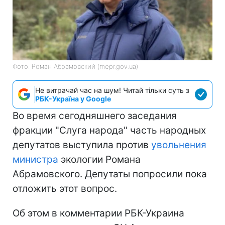
Фото: Роман Абрамовский (mepr.gov.ua)
Не витрачай час на шум! Читай тільки суть з
РБК-Україна у Google
Во время сегодняшнего заседания
фракции "Слуга народа" часть народных
депутатов выступила против
увольнения
министра
экологии Романа
Абрамовского. Депутаты попросили пока
отложить этот вопрос.
Об этом в комментарии РБК-Украина