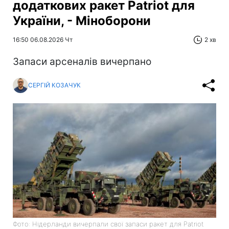
додаткових ракет Patriot для
України, - Міноборони
16:50 06.08.2026 Чт
2 хв
Запаси арсеналів вичерпано
СЕРГІЙ КОЗАЧУК
Фото: Нідерланди вичерпали свої запаси ракет для Patriot