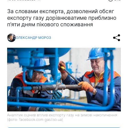
За словами експерта, дозволений обсяг
експорту газу дорівнюватиме приблизно
п’яти дням пікового споживання
ОЛЕКСАНДР МОРОЗ
Аналітик оцінив вплив експорту газу на зимові накопичення
(фото: facebook.com gas.tso.ua)