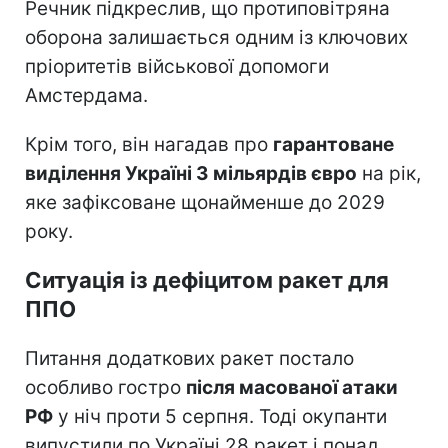
Речник підкреслив, що протиповітряна
оборона залишається одним із ключових
пріоритетів військової допомоги
Амстердама.
Крім того, він нагадав про
гарантоване
виділення Україні 3 мільярдів євро
на рік,
яке зафіксоване щонайменше до 2029
року.
Ситуація із дефіцитом ракет для
ППО
Питання додаткових ракет постало
особливо гостро
після масованої атаки
РФ
у ніч проти 5 серпня. Тоді окупанти
випустили по Україні 28 ракет і понад