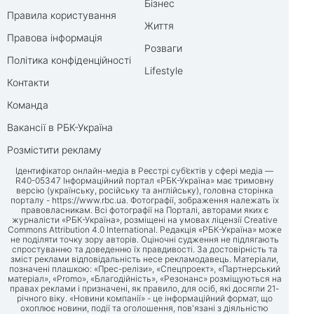
Бізнес
Правила користування
Життя
Правова інформація
Розваги
Політика конфіденційності
Lifestyle
Контакти
Команда
Вакансії в РБК-Україна
Розмістити рекламу
Ідентифікатор онлайн-медіа в Реєстрі суб’єктів у сфері медіа —
R40-05347 Інформаційний портал «РБК-Україна» має тримовну
версію (українську, російську та англійську), головна сторінка
порталу -
https://www.rbc.ua
. Фотографії, зображення належать їх
правовласникам. Всі фотографії на Порталі, авторами яких є
журналісти «РБК-Україна», розміщені на умовах ліцензії Creative
Commons Attribution 4.0 International. Редакція «РБК-Україна» може
не поділяти точку зору авторів. Оціночні судження не підлягають
спростуванню та доведенню їх правдивості. За достовірність та
зміст реклами відповідальність несе рекламодавець. Матеріали,
позначені плашкою: «Прес-релізи», «Спецпроект», «Партнерський
матеріал», «Promo», «Благодійність», «Резонанс» розміщуються на
правах реклами і призначені, як правило, для осіб, які досягли 21-
річного віку. «Новини компанії» - це інформаційний формат, що
охоплює новини, події та оголошення, пов'язані з діяльністю